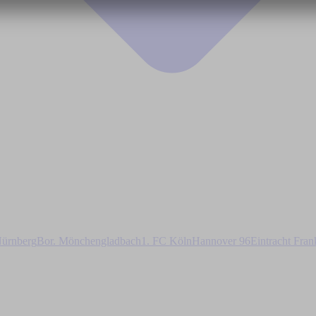
ürnberg
Bor. Mönchengladbach
1. FC Köln
Hannover 96
Eintracht Fran