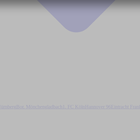
ürnberg
Bor. Mönchengladbach
1. FC Köln
Hannover 96
Eintracht Fran