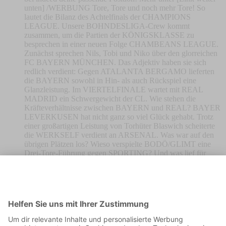
unten] /WERBUNG Tore, Tore und noch mehr Tore! So
lautet die Bilanz des Achtelfinals der CHAMPIONS
LEAGUE. Unsere BOHNDESLIGA-Crew kommt
zusammen, um die Partien der KÖNIGSKLASSE zu
besprechen in einer neuen Folge CHAMBEANS LEAGUE.
Zunächst sprechen Nils, Tobi und Niko über den glorreichen
FC BAYERN MÜNCHEN. Das Adjektiv haben sie sich
redlich verdient: Gegen ATALANTA BERGAMO lieferten
die BAYERN sowohl in Hin- als auch Rückspiel eine
Glanzleistung. Im VIERTELFINALE wartet mit REAL
MADRID ein Schwergewicht der CL. Wie stehen die
Kräfteverhältnisse zwischen BAYERN und REAL? BAYER
LEVERKUSEN hat nicht ganz so viel Glück gehabt. Trotz
einer großartigen Leistung von Torhüter Blaswich scheiterte
die WERKSELF verdient an ARSENAL. Was war auf den
übrigen Plätzen los? Wieso verspielte BODÖ/GLIMT eine
Drei-Tore-Führung gegen SPORTING? Und was lief für
GALATASARY schief? Das alles und noch viel mehr erfahrt
ihr in einer neuen Folge CHAMBEANS LEAGUE! Rocket
Beans wird unterstützt von Indeed. Learn more about your ad
choices. Visit megaphone.fm/adchoices
MAZArbeit gefragt – Kann
Leverkusen auch Bayern ärgern?