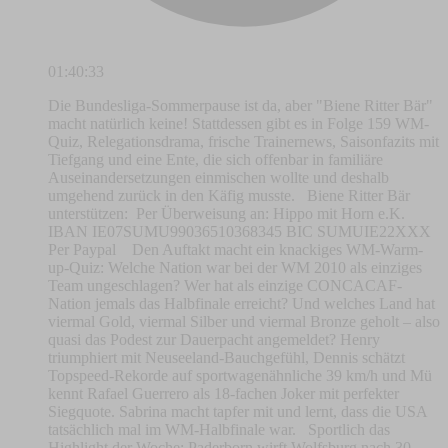
01:40:33
Die Bundesliga-Sommerpause ist da, aber "Biene Ritter Bär"
macht natürlich keine! Stattdessen gibt es in Folge 159 WM-
Quiz, Relegationsdrama, frische Trainernews, Saisonfazits mit
Tiefgang und eine Ente, die sich offenbar in familiäre
Auseinandersetzungen einmischen wollte und deshalb
umgehend zurück in den Käfig musste. Biene Ritter Bär
unterstützen: Per Überweisung an: Hippo mit Horn e.K.
IBAN IE07SUMU99036510368345 BIC SUMUIE22XXX
Per Paypal Den Auftakt macht ein knackiges WM-Warm-
up-Quiz: Welche Nation war bei der WM 2010 als einziges
Team ungeschlagen? Wer hat als einzige CONCACAF-
Nation jemals das Halbfinale erreicht? Und welches Land hat
viermal Gold, viermal Silber und viermal Bronze geholt – also
quasi das Podest zur Dauerpacht angemeldet? Henry
triumphiert mit Neuseeland-Bauchgefühl, Dennis schätzt
Topspeed-Rekorde auf sportwagenähnliche 39 km/h und Mü
kennt Rafael Guerrero als 18-fachen Joker mit perfekter
Siegquote. Sabrina macht tapfer mit und lernt, dass die USA
tatsächlich mal im WM-Halbfinale war. Sportlich das
Highlight der Woche: Paderborn wirft Wolfsburg nach 30