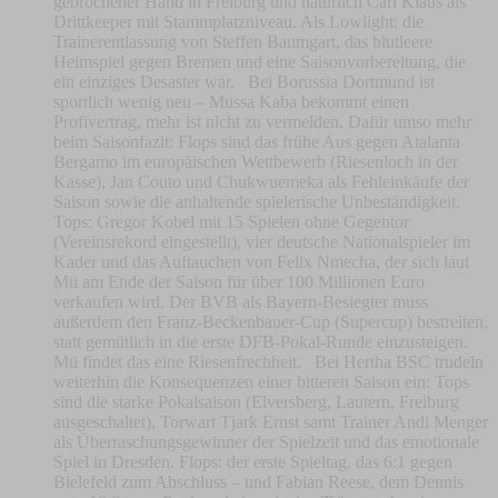
gebrochener Hand in Freiburg und natürlich Carl Klaus als
Drittkeeper mit Stammplatzniveau. Als Lowlight: die
Trainerentlassung von Steffen Baumgart, das blutleere
Heimspiel gegen Bremen und eine Saisonvorbereitung, die
ein einziges Desaster war. Bei Borussia Dortmund ist
sportlich wenig neu – Mussa Kaba bekommt einen
Profivertrag, mehr ist nicht zu vermelden. Dafür umso mehr
beim Saisonfazit: Flops sind das frühe Aus gegen Atalanta
Bergamo im europäischen Wettbewerb (Riesenloch in der
Kasse), Jan Couto und Chukwuemeka als Fehleinkäufe der
Saison sowie die anhaltende spielerische Unbeständigkeit.
Tops: Gregor Kobel mit 15 Spielen ohne Gegentor
(Vereinsrekord eingestellt), vier deutsche Nationalspieler im
Kader und das Auftauchen von Felix Nmecha, der sich laut
Mü am Ende der Saison für über 100 Millionen Euro
verkaufen wird. Der BVB als Bayern-Besiegter muss
außerdem den Franz-Beckenbauer-Cup (Supercup) bestreiten,
statt gemütlich in die erste DFB-Pokal-Runde einzusteigen.
Mü findet das eine Riesenfrechheit. Bei Hertha BSC trudeln
weiterhin die Konsequenzen einer bitteren Saison ein: Tops
sind die starke Pokalsaison (Elversberg, Lautern, Freiburg
ausgeschaltet), Torwart Tjark Ernst samt Trainer Andi Menger
als Überraschungsgewinner der Spielzeit und das emotionale
Spiel in Dresden. Flops: der erste Spieltag, das 6:1 gegen
Bielefeld zum Abschluss – und Fabian Reese, dem Dennis