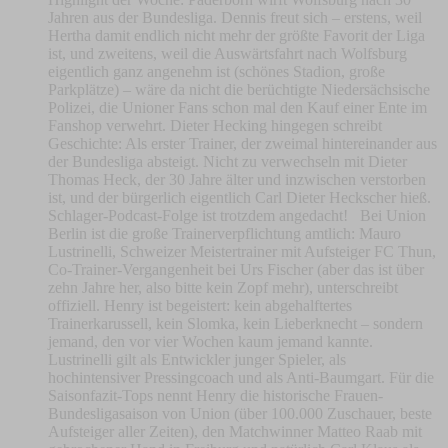
Jahren aus der Bundesliga. Dennis freut sich – erstens, weil
Hertha damit endlich nicht mehr der größte Favorit der Liga
ist, und zweitens, weil die Auswärtsfahrt nach Wolfsburg
eigentlich ganz angenehm ist (schönes Stadion, große
Parkplätze) – wäre da nicht die berüchtigte Niedersächsische
Polizei, die Unioner Fans schon mal den Kauf einer Ente im
Fanshop verwehrt. Dieter Hecking hingegen schreibt
Geschichte: Als erster Trainer, der zweimal hintereinander aus
der Bundesliga absteigt. Nicht zu verwechseln mit Dieter
Thomas Heck, der 30 Jahre älter und inzwischen verstorben
ist, und der bürgerlich eigentlich Carl Dieter Heckscher hieß.
Schlager-Podcast-Folge ist trotzdem angedacht! Bei Union
Berlin ist die große Trainerverpflichtung amtlich: Mauro
Lustrinelli, Schweizer Meistertrainer mit Aufsteiger FC Thun,
Co-Trainer-Vergangenheit bei Urs Fischer (aber das ist über
zehn Jahre her, also bitte kein Zopf mehr), unterschreibt
offiziell. Henry ist begeistert: kein abgehalftertes
Trainerkarussell, kein Slomka, kein Lieberknecht – sondern
jemand, den vor vier Wochen kaum jemand kannte.
Lustrinelli gilt als Entwickler junger Spieler, als
hochintensiver Pressingcoach und als Anti-Baumgart. Für die
Saisonfazit-Tops nennt Henry die historische Frauen-
Bundesligasaison von Union (über 100.000 Zuschauer, beste
Aufsteiger aller Zeiten), den Matchwinner Matteo Raab mit