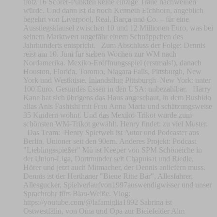
trotz 16 Scorer-Punkten keine einzige Träne nachweinen
würde. Und dann ist da noch Kenneth Eichhorn, angeblich
begehrt von Liverpool, Real, Barça und Co. – für eine
Ausstiegsklausel zwischen 10 und 12 Millionen Euro, was bei
seinem Marktwert ungefähr einem Schnäppchen des
Jahrhunderts entspricht. Zum Abschluss der Folge: Dennis
reist am 10. Juni für sieben Wochen zur WM nach
Nordamerika. Mexiko-Eröffnungsspiel (erstmals!), danach
Houston, Florida, Toronto, Niagara Falls, Pittsburgh, New
York und Westküste. Inlandsflug Pittsburgh–New York: unter
100 Euro. Gesundes Essen in den USA: unbezahlbar. Harry
Kane hat sich übrigens das Haus angeschaut, in dem Bushido
alias Anis Fashishi mit Frau Anna Maria und schätzungsweise
35 Kindern wohnt. Und das Mexiko-Trikot wurde zum
schönsten WM-Trikot gewählt. Henry findet: zu viel Muster.
Das Team: Henry Spietweh ist Autor und Podcaster aus
Berlin, Unioner seit den 90ern. Anderes Projekt: Podcast
"Lieblingsspießer" Mü ist Keeper von SPM Schöneiche in
der Union-Liga, Dortmunder seit Chapuisat und Riedle,
Hörer und jetzt auch Mitmacher, der Dennis anliefern muss.
Dennis ist der Herthaner "Biene Ritte Bär", Allesfahrer,
Allesgucker, Spielverlaufvon1997auswendigwisser und unser
Sprachrohr fürs Blau-Weiße. Vlog:
https://youtube.com/@lafamiglia1892 Sabrina ist
Ostwestfälin, von Oma und Opa zur Bielefelder Alm