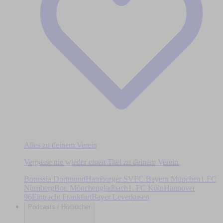
Alles zu deinem Verein
Verpasse nie wieder einen Titel zu deinem Verein.
Borussia Dortmund
Hamburger SV
FC Bayern München
1.FC
Nürnberg
Bor. Mönchengladbach
1. FC Köln
Hannover
96
Eintracht Frankfurt
Bayer Leverkusen
Podcasts / Hörbücher