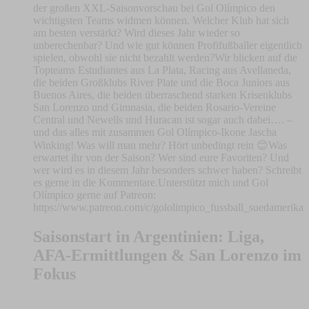
der großen XXL-Saisonvorschau bei Gol Olímpico den
wichtigsten Teams widmen können. Welcher Klub hat sich
am besten verstärkt? Wird dieses Jahr wieder so
unberechenbar? Und wie gut können Profifußballer eigentlich
spielen, obwohl sie nicht bezahlt werden?Wir blicken auf die
Topteams Estudiantes aus La Plata, Racing aus Avellaneda,
die beiden Großklubs River Plate und die Boca Juniors aus
Buenos Aires, die beiden überraschend starken Krisenklubs
San Lorenzo und Gimnasia, die beiden Rosario-Vereine
Central und Newells und Huracan ist sogar auch dabei…. –
und das alles mit zusammen Gol Olímpico-Ikone Jascha
Winking! Was will man mehr? Hört unbedingt rein 😊Was
erwartet ihr von der Saison? Wer sind eure Favoriten? Und
wer wird es in diesem Jahr besonders schwer haben? Schreibt
es gerne in die Kommentare.Unterstützt mich und Gol
Olímpico gerne auf Patreon:
https://www.patreon.com/c/gololimpico_fussball_suedamerika
Saisonstart in Argentinien: Liga,
AFA-Ermittlungen & San Lorenzo im
Fokus