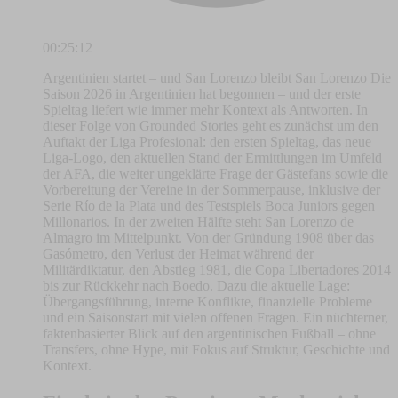
00:25:12
Argentinien startet – und San Lorenzo bleibt San Lorenzo Die
Saison 2026 in Argentinien hat begonnen – und der erste
Spieltag liefert wie immer mehr Kontext als Antworten. In
dieser Folge von Grounded Stories geht es zunächst um den
Auftakt der Liga Profesional: den ersten Spieltag, das neue
Liga-Logo, den aktuellen Stand der Ermittlungen im Umfeld
der AFA, die weiter ungeklärte Frage der Gästefans sowie die
Vorbereitung der Vereine in der Sommerpause, inklusive der
Serie Río de la Plata und des Testspiels Boca Juniors gegen
Millonarios. In der zweiten Hälfte steht San Lorenzo de
Almagro im Mittelpunkt. Von der Gründung 1908 über das
Gasómetro, den Verlust der Heimat während der
Militärdiktatur, den Abstieg 1981, die Copa Libertadores 2014
bis zur Rückkehr nach Boedo. Dazu die aktuelle Lage:
Übergangsführung, interne Konflikte, finanzielle Probleme
und ein Saisonstart mit vielen offenen Fragen. Ein nüchterner,
faktenbasierter Blick auf den argentinischen Fußball – ohne
Transfers, ohne Hype, mit Fokus auf Struktur, Geschichte und
Kontext.