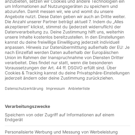
00:20:45
Sanktionen vor den Playoffs im Argentinischen Fußball In
dieser Folge von „Grounded – Argentinien Update“ widmen
wir uns der Geschichte der Boca Juniors – von den
bescheidenen Anfängen in La Boca bis zur weltweiten Ikone
mit legendären Spielern, einem unverwechselbaren Stadion
und einer tief verankerten Fankultur. Außerdem blicken wir
auf den argentinischen Fußball dieser Woche: Boca spielte
ohne Fahnen, River bangt um die Copa Libertadores, San
Lorenzo steckt tief in der Finanz-Krise. Wir werfen auch
einen Blick auf die zweite Liga, die Playoff-Konstellationen
und was die Fans im Land aktuell bewegt. Eine Folge voller
Emotionen, Geschichte und Gegenwart – aus dem Herzen des
Fußballs.
Superclásico, Strafen, Irrtümer und