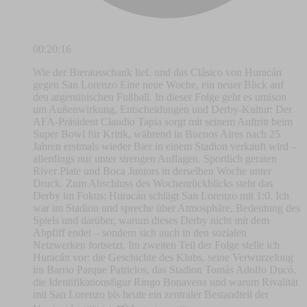
00:20:16
Wie der Bierausschank lief, und das Clásico von Huracán
gegen San Lorenzo Eine neue Woche, ein neuer Blick auf
den argentinischen Fußball. In dieser Folge geht es umison
um Außenwirkung, Entscheidungen und Derby-Kultur: Der
AFA-Präsident Claudio Tapia sorgt mit seinem Auftritt beim
Super Bowl für Kritik, während in Buenos Aires nach 25
Jahren erstmals wieder Bier in einem Stadion verkauft wird –
allerdings nur unter strengen Auflagen. Sportlich geraten
River Plate und Boca Juniors in derselben Woche unter
Druck. Zum Abschluss des Wochenrückblicks steht das
Derby im Fokus: Huracán schlägt San Lorenzo mit 1:0. Ich
war im Stadion und spreche über Atmosphäre, Bedeutung des
Spiels und darüber, warum dieses Derby nicht mit dem
Abpfiff endet – sondern sich auch in den sozialen
Netzwerken fortsetzt. Im zweiten Teil der Folge stelle ich
Huracán vor: die Geschichte des Klubs, seine Verwurzelung
im Barrio Parque Patricios, das Stadion Tomás Adolfo Ducó,
die Identifikationsfigur Ringo Bonavena und warum Rivalität
mit San Lorenzo bis heute ein zentraler Bestandteil der