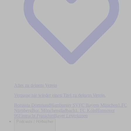
Alles zu deinem Verein
Verpasse nie wieder einen Titel zu deinem Verein.
Borussia Dortmund
Hamburger SV
FC Bayern München
1.FC
Nürnberg
Bor. Mönchengladbach
1. FC Köln
Hannover
96
Eintracht Frankfurt
Bayer Leverkusen
Podcasts / Hörbücher