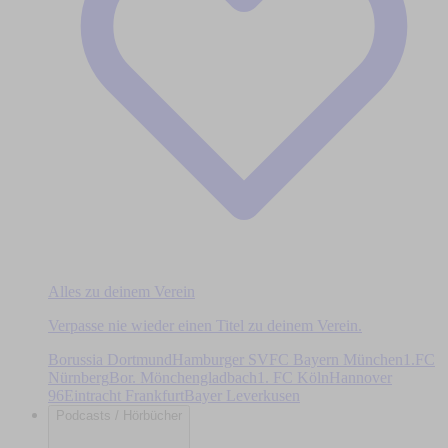
Alles zu deinem Verein
Verpasse nie wieder einen Titel zu deinem Verein.
Borussia Dortmund
Hamburger SV
FC Bayern München
1.FC
Nürnberg
Bor. Mönchengladbach
1. FC Köln
Hannover
96
Eintracht Frankfurt
Bayer Leverkusen
Podcasts / Hörbücher