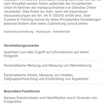
00:16:53
Schwerer könnte die Ausgangsposition kaum sein, noch nie
wurde in einem europäischen Wettbewerb eine 0:3-
Heimniederlage im Rückspiel noch gedreht. Aber genau das
wollen die Frauen von Eintracht Frankfurt am Donnerstag im
UEFA Women’s Europa Cup-Halbfinale beim BK Häcken in
Schweden schaffen. Also: Warum nicht einfach Geschichte
schreiben? Wie das funktionieren kann, schildert Kapitänin
Laura Freigang im Gespräch mit Lars Weingärtner und Marc
Hindelang. Dabei gibt sie nicht nur Einblicke in die
Gefühlslage der Mannschaft, sondern spricht auch über ihre
Rolle im Klub und in der Nationalmannschaft.