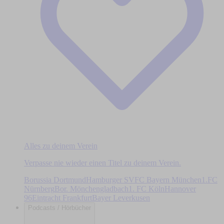
Alles zu deinem Verein
Verpasse nie wieder einen Titel zu deinem Verein.
Borussia Dortmund
Hamburger SV
FC Bayern München
1.FC
Nürnberg
Bor. Mönchengladbach
1. FC Köln
Hannover
96
Eintracht Frankfurt
Bayer Leverkusen
Podcasts / Hörbücher