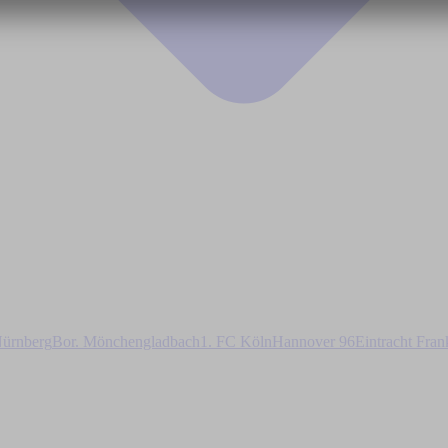
ürnberg
Bor. Mönchengladbach
1. FC Köln
Hannover 96
Eintracht Fran