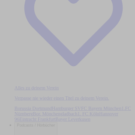
Alles zu deinem Verein
Verpasse nie wieder einen Titel zu deinem Verein.
Borussia Dortmund
Hamburger SV
FC Bayern München
1.FC
Nürnberg
Bor. Mönchengladbach
1. FC Köln
Hannover
96
Eintracht Frankfurt
Bayer Leverkusen
Podcasts / Hörbücher