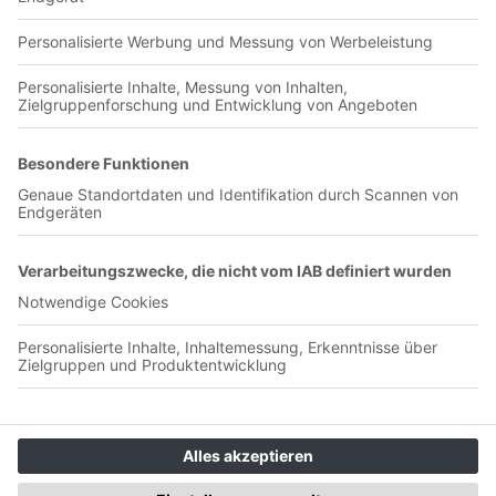
eurer Meinung nach mal in einer Sendung behandeln sollten.
Oder ihr schreibt unserem Moderator direkt per Mail
(
malte.asmus@meinsportpodcast.de
) oder Twitter
(@MalteAsmus).
Olympia-Verlag GmbH
Badstraße 4-6
90402 Nürnberg
Unterstütze uns <3
👉 Podcast einreichen
👉 Selber einen Podcast starten
👉 Supporter