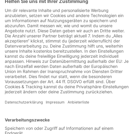
00:39:26
Ab dem 16. Juni messen sich die 12 besten U21-
Nationalteams des Kontinents bei der EM in Italien und San
Marino. Triest, Reggio Emilia, Bologna, Cesena, Udine und
Serravalle sind die Austragunsgorte. Und das große Ziel des
Dutzend - natürlich das Finale in Udine im Stadio Friuli. Mit
dem Sportplatz und den Sommerkicks auf
meinsportpodcast.de bereiten euch Malte Asmus und Manuel
Behlert (90Plus) auch auf diese U21-EM vor. Sie schauen
auf die drei Vierergruppen, die vielversprechendsten Spieler
und natürlich auf die Favoritenlage - wer darf sich denn die
besten Chancen ausrechnen, Nachfolger von Deutschland zu
werden? Oder kann die Truppe von Stefan Kuntz etwa ihren
Titel verteidigen? Euch gefällt dieser Podcast - oder ihr habt
Kritik, Fragen oder Anregungen? Dann freuen wir uns, wenn
wir von euch hören. Lasst uns gerne bei iTunes eine
Rezension und ein bisschen Feedback da. Schreibt uns, was
ihr gut oder auch schlecht findet, oder welche Themen wir