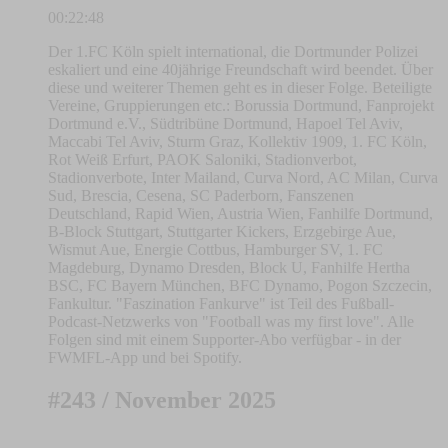
00:22:48
Der 1.FC Köln spielt international, die Dortmunder Polizei
eskaliert und eine 40jährige Freundschaft wird beendet. Über
diese und weiterer Themen geht es in dieser Folge. Beteiligte
Vereine, Gruppierungen etc.: Borussia Dortmund, Fanprojekt
Dortmund e.V., Südtribüne Dortmund, Hapoel Tel Aviv,
Maccabi Tel Aviv, Sturm Graz, Kollektiv 1909, 1. FC Köln,
Rot Weiß Erfurt, PAOK Saloniki, Stadionverbot,
Stadionverbote, Inter Mailand, Curva Nord, AC Milan, Curva
Sud, Brescia, Cesena, SC Paderborn, Fanszenen
Deutschland, Rapid Wien, Austria Wien, Fanhilfe Dortmund,
B-Block Stuttgart, Stuttgarter Kickers, Erzgebirge Aue,
Wismut Aue, Energie Cottbus, Hamburger SV, 1. FC
Magdeburg, Dynamo Dresden, Block U, Fanhilfe Hertha
BSC, FC Bayern München, BFC Dynamo, Pogon Szczecin,
Fankultur. "Faszination Fankurve" ist Teil des Fußball-
Podcast-Netzwerks von "Football was my first love". Alle
Folgen sind mit einem Supporter-Abo verfügbar - in der
FWMFL-App und bei Spotify.
#243 / November 2025