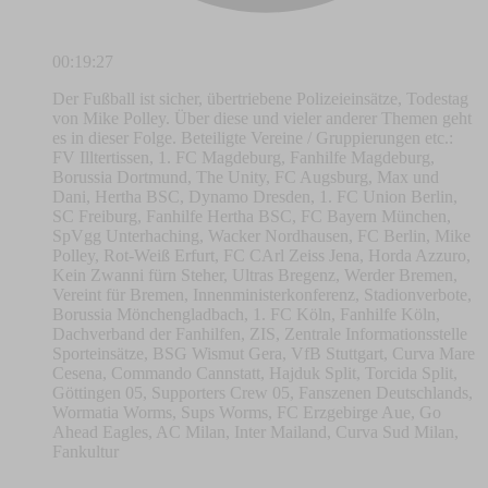
00:19:27
Der Fußball ist sicher, übertriebene Polizeieinsätze, Todestag
von Mike Polley. Über diese und vieler anderer Themen geht
es in dieser Folge. Beteiligte Vereine / Gruppierungen etc.:
FV Illtertissen, 1. FC Magdeburg, Fanhilfe Magdeburg,
Borussia Dortmund, The Unity, FC Augsburg, Max und
Dani, Hertha BSC, Dynamo Dresden, 1. FC Union Berlin,
SC Freiburg, Fanhilfe Hertha BSC, FC Bayern München,
SpVgg Unterhaching, Wacker Nordhausen, FC Berlin, Mike
Polley, Rot-Weiß Erfurt, FC CArl Zeiss Jena, Horda Azzuro,
Kein Zwanni fürn Steher, Ultras Bregenz, Werder Bremen,
Vereint für Bremen, Innenministerkonferenz, Stadionverbote,
Borussia Mönchengladbach, 1. FC Köln, Fanhilfe Köln,
Dachverband der Fanhilfen, ZIS, Zentrale Informationsstelle
Sporteinsätze, BSG Wismut Gera, VfB Stuttgart, Curva Mare
Cesena, Commando Cannstatt, Hajduk Split, Torcida Split,
Göttingen 05, Supporters Crew 05, Fanszenen Deutschlands,
Wormatia Worms, Sups Worms, FC Erzgebirge Aue, Go
Ahead Eagles, AC Milan, Inter Mailand, Curva Sud Milan,
Fankultur