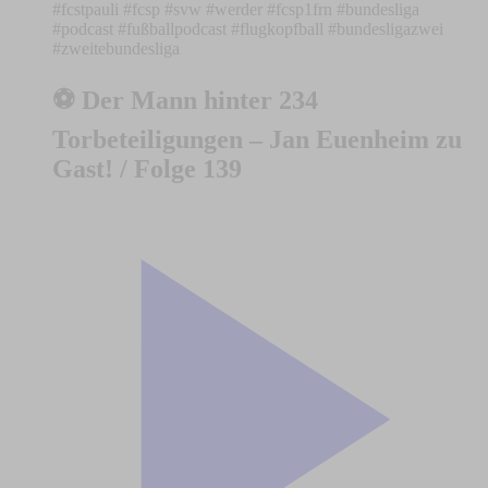
#fcstpauli #fcsp #svw #werder #fcsp1frn #bundesliga
#podcast #fußballpodcast #flugkopfball #bundesligazwei
#zweitebundesliga
⚽ Der Mann hinter 234
Torbeteiligungen – Jan Euenheim zu
Gast! / Folge 139