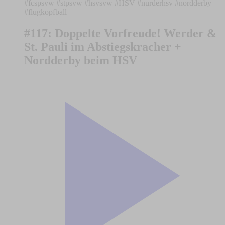
#fcspsvw #stpsvw #hsvsvw #HSV #nurderhsv #nordderby
#flugkopfball
#117: Doppelte Vorfreude! Werder &
St. Pauli im Abstiegskracher +
Nordderby beim HSV