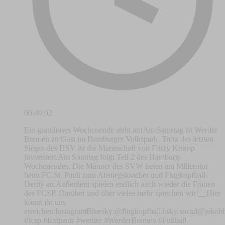
00:49:02
Ein grandioses Wochenende steht an!Am Samstag ist Werder
Bremen zu Gast im Hamburger Volkspark. Trotz des letzten
Sieges des HSV ist die Mannschaft von Fritzy Kromp
favorisiert.Am Sonntag folgt Teil 2 des Hamburg-
Wochenendes: Die Männer des SVW treten am Millerntor
beim FC St. Pauli zum Abstiegskracher und Flugkopfball-
Derby an.Außerdem spielen endlich auch wieder die Frauen
des FCSP. Darüber und über vieles mehr sprechen wir!__Hier
könnt ihr uns
erreichen:⁠⁠⁠⁠⁠⁠⁠⁠⁠⁠⁠⁠⁠⁠⁠⁠⁠⁠⁠⁠⁠⁠⁠⁠⁠⁠⁠⁠⁠⁠⁠⁠⁠⁠⁠⁠⁠⁠⁠⁠⁠⁠⁠⁠Instagram⁠⁠⁠⁠⁠⁠⁠⁠⁠⁠⁠⁠⁠⁠⁠⁠⁠⁠⁠⁠⁠⁠⁠⁠⁠⁠⁠⁠⁠⁠⁠⁠⁠⁠⁠⁠⁠⁠⁠⁠⁠⁠⁠⁠Bluesky:⁠⁠⁠⁠⁠⁠⁠⁠⁠⁠⁠⁠⁠⁠⁠⁠⁠⁠⁠⁠⁠⁠⁠⁠⁠⁠⁠⁠⁠⁠⁠⁠⁠⁠⁠⁠⁠⁠⁠⁠⁠⁠⁠⁠⁠⁠⁠⁠⁠⁠⁠⁠⁠⁠⁠⁠⁠⁠⁠⁠⁠⁠⁠⁠⁠⁠⁠⁠⁠⁠⁠⁠⁠⁠⁠⁠⁠⁠⁠⁠⁠⁠⁠⁠⁠⁠⁠⁠⁠⁠⁠⁠⁠@flugkopfball.bsky.social⁠⁠⁠⁠⁠⁠⁠⁠⁠⁠⁠⁠⁠⁠⁠⁠⁠⁠⁠⁠⁠⁠⁠⁠⁠⁠⁠⁠⁠⁠⁠⁠⁠⁠⁠⁠⁠⁠⁠⁠⁠⁠⁠⁠⁠⁠⁠⁠⁠⁠⁠⁠⁠⁠⁠⁠⁠⁠⁠⁠⁠⁠⁠⁠⁠⁠⁠⁠⁠⁠⁠⁠⁠⁠⁠
#fcsp #fcstpauli #werder #WerderBremen #Fußball