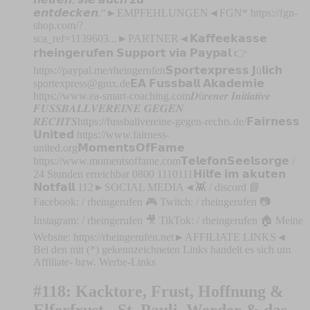
𝙚𝙣𝙩𝙙𝙚𝙘𝙠𝙚𝙣.“►EMPFEHLUNGEN◄FGN* https://fgn-
shop.com/?
sca_ref=1139603...►PARTNER◄𝗞𝗮𝗳𝗳𝗲𝗲𝗸𝗮𝘀𝘀𝗲
𝗿𝗵𝗲𝗶𝗻𝗴𝗲𝗿𝘂𝗳𝗲𝗻 𝗦𝘂𝗽𝗽𝗼𝗿𝘁 𝘃𝗶𝗮 𝗣𝗮𝘆𝗽𝗮𝗹 👉
https://paypal.me/rheingerufen𝗦𝗽𝗼𝗿𝘁𝗲𝘅𝗽𝗿𝗲𝘀𝘀 𝗝ü𝗹𝗶𝗰𝗵
sportexpress@gmx.de
𝗘𝗔 𝗙𝘂𝘀𝘀𝗯𝗮𝗹𝗹 𝗔𝗸𝗮𝗱𝗲𝗺𝗶𝗲
https://www.ea-smart-coaching.com𝑫ü𝒓𝒆𝒏𝒆𝒓 𝑰𝒏𝒊𝒕𝒊𝒂𝒕𝒊𝒗𝒆
𝑭𝑼𝑺𝑺𝑩𝑨𝑳𝑳𝑽𝑬𝑹𝑬𝑰𝑵𝑬 𝑮𝑬𝑮𝑬𝑵
𝑹𝑬𝑪𝑯𝑻𝑺https://fussballvereine-gegen-rechts.de/𝗙𝗮𝗶𝗿𝗻𝗲𝘀𝘀
𝗨𝗻𝗶𝘁𝗲𝗱 https://www.fairness-
united.org𝗠𝗼𝗺𝗲𝗻𝘁𝘀𝗢𝗳𝗙𝗮𝗺𝗲
https://www.momentsoffame.com𝗧𝗲𝗹𝗲𝗳𝗼𝗻𝗦𝗲𝗲𝗹𝘀𝗼𝗿𝗴𝗲 /
24 Stunden erreichbar 0800 1110111𝗛𝗶𝗹𝗳𝗲 𝗶𝗺 𝗮𝗸𝘂𝘁𝗲𝗻
𝗡𝗼𝘁𝗳𝗮𝗹𝗹 112►SOCIAL MEDIA◄👾 / discord 📘
Facebook: / rheingerufen 🎮 Twitch: / rheingerufen 📷
Instagram: / rheingerufen 🎥 TikTok: / rheingerufen 🏠 Meine
Website: https://rheingerufen.net►AFFILIATE LINKS◄
Bei den mit (*) gekennzeichneten Links handelt es sich um
Affiliate- bzw. Werbe-Links
#118: Kacktore, Frust, Hoffnung &