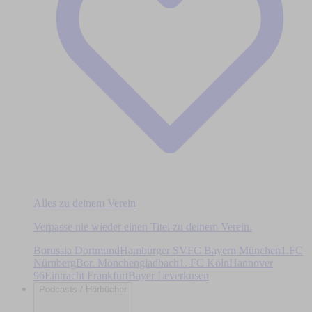
Alles zu deinem Verein
Verpasse nie wieder einen Titel zu deinem Verein.
Borussia Dortmund
Hamburger SV
FC Bayern München
1.FC
Nürnberg
Bor. Mönchengladbach
1. FC Köln
Hannover
96
Eintracht Frankfurt
Bayer Leverkusen
Podcasts / Hörbücher