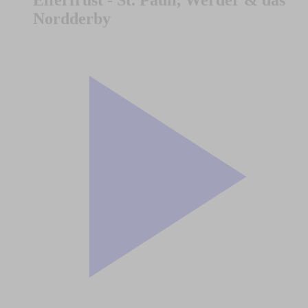
Elferfrust - St. Pauli, Werder & das
Nordderby