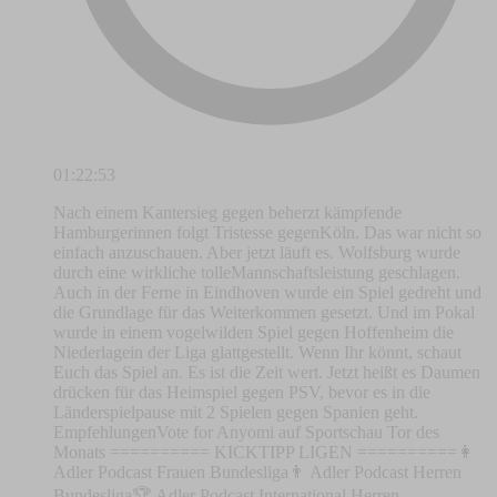
01:22:53
Nach einem Kantersieg gegen beherzt kämpfende
Hamburgerinnen folgt Tristesse gegenKöln. Das war nicht so
einfach anzuschauen. Aber jetzt läuft es. Wolfsburg wurde
durch eine wirkliche tolleMannschaftsleistung geschlagen.
Auch in der Ferne in Eindhoven wurde ein Spiel gedreht und
die Grundlage für das Weiterkommen gesetzt. Und im Pokal
wurde in einem vogelwilden Spiel gegen Hoffenheim die
Niederlagein der Liga glattgestellt. Wenn Ihr könnt, schaut
Euch das Spiel an. Es ist die Zeit wert. Jetzt heißt es Daumen
drücken für das Heimspiel gegen PSV, bevor es in die
Länderspielpause mit 2 Spielen gegen Spanien geht.
EmpfehlungenVote for Anyomi auf Sportschau Tor des
Monats ========== KICKTIPP LIGEN ==========👩
Adler Podcast Frauen Bundesliga👨 Adler Podcast Herren
Bundesliga🏆 Adler Podcast International Herren