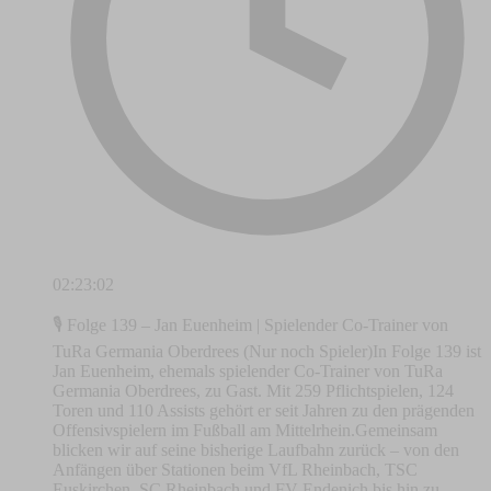
02:23:02
🎙️ Folge 139 – Jan Euenheim | Spielender Co-Trainer von
TuRa Germania Oberdrees (Nur noch Spieler)In Folge 139 ist
Jan Euenheim, ehemals spielender Co-Trainer von TuRa
Germania Oberdrees, zu Gast. Mit 259 Pflichtspielen, 124
Toren und 110 Assists gehört er seit Jahren zu den prägenden
Offensivspielern im Fußball am Mittelrhein.Gemeinsam
blicken wir auf seine bisherige Laufbahn zurück – von den
Anfängen über Stationen beim VfL Rheinbach, TSC
Euskirchen, SC Rheinbach und FV Endenich bis hin zu