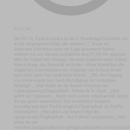
01:17:14
Der FC St. Pauli ist zurück in der 2. Bundesliga!Nachdem wir
in der vergangenen Folge alle anderen 17 Teams im
deutschen Unterhaus unter die Lupe genommen haben,
widmen wir uns diesmal ausführlich dem FCSP.Wir sprechen
über die Folgen des Abstiegs, die neue Euphorie unter Trainer
Marcel Rapp, das Potenzial im Kader, offene Baustellen, die
möglichen Auswirkungen des Abgangs von Jackson Irvine
und vieles mehr.Viel Spaß beim Hören! __PS: Der Abgang
von Irvine wurde kurz nach Beendigung der Aufnahme
bestätigt! __Hier findet ihr die Saison-Vorschau zur
Ligakonkurrenz:Flugkopfball - Werder & St. Pauli__Hier
geht's zur Tipprunde__Wenn euch unsere Arbeit gefällt, könnt
ihr uns gerne unterstützen! Das ist natürlich komplett
freiwillig und über PayPal möglich:⁠⁠⁠⁠⁠⁠⁠Flugkopfball via PayPal
unterstützen!⁠⁠⁠⁠⁠⁠⁠__Hier geht's zur neuen Folge des
Quizpodcasts:⁠⁠⁠⁠⁠⁠⁠Flugkopfball - Der Fußball Quizpodcast⁠⁠⁠⁠⁠⁠⁠__Hier
könnt ihr uns
erreichen:⁠⁠⁠⁠⁠⁠⁠⁠⁠⁠⁠⁠⁠⁠⁠⁠⁠⁠⁠⁠⁠⁠⁠⁠⁠⁠⁠⁠⁠⁠⁠⁠⁠⁠⁠⁠⁠⁠⁠⁠⁠⁠⁠⁠⁠⁠⁠⁠⁠⁠⁠⁠⁠⁠⁠⁠⁠⁠⁠⁠⁠⁠⁠⁠⁠⁠⁠Instagram⁠⁠⁠⁠⁠⁠⁠⁠⁠⁠⁠⁠⁠⁠⁠⁠⁠⁠⁠⁠⁠⁠⁠⁠⁠⁠⁠⁠⁠⁠⁠⁠⁠⁠⁠⁠⁠⁠⁠⁠⁠⁠⁠⁠⁠⁠⁠⁠⁠⁠⁠⁠⁠⁠⁠⁠⁠⁠⁠⁠⁠⁠⁠⁠⁠⁠⁠Bluesky:⁠⁠⁠⁠⁠⁠⁠⁠⁠⁠⁠⁠⁠⁠⁠⁠⁠⁠⁠⁠⁠⁠⁠⁠⁠⁠⁠⁠⁠⁠⁠⁠⁠⁠⁠⁠⁠⁠⁠⁠⁠⁠⁠⁠⁠⁠⁠⁠⁠⁠⁠⁠⁠⁠⁠⁠⁠⁠⁠⁠⁠⁠⁠⁠⁠⁠⁠⁠⁠⁠⁠⁠⁠⁠⁠⁠⁠⁠⁠⁠⁠⁠⁠⁠⁠⁠⁠⁠⁠⁠⁠⁠⁠⁠⁠⁠⁠⁠⁠⁠⁠⁠⁠⁠⁠⁠⁠⁠⁠⁠⁠⁠⁠⁠⁠⁠@flugkopfball.bsky.social⁠⁠⁠⁠⁠⁠⁠⁠⁠⁠⁠⁠⁠⁠⁠⁠⁠⁠⁠⁠⁠⁠⁠⁠