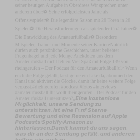
seiner heutigen Aufgabe in Oberdrees.Wir sprechen unter
anderem über:⚽ Seine erfolgreichsten Jahre als
Offensivspieler⚽ Die legendäre Saison mit 28 Toren in 28
Spielen⚽ Die Herausforderungen als spielender Co-Trainer⚽
Die Entwicklung des Amateurfußballs⚽ Besondere
Mitspieler, Trainer und Momente seiner KarriereNatürlich
dürfen auch persönliche Geschichten, unser beliebter
Fragenhagel und jede Menge Anekdoten aus dem
Amateurfußball nicht fehlen.Viel Spaß mit Folge 139 von
rheingerufen – Der Podcast für den Amateurfußball!👉 Wenn
euch die Folge gefällt, lasst gerne ein Like da, abonniert den
Kanal und aktiviert die Glocke, damit ihr keine weitere Folge
verpasst.#rheingerufen #podcast #fotos #interviews
#amateurfussball Ihr wollt rheingerufen - Der Podcast für den
Amateurfußball unterstützen?„𝙀𝙞𝙣𝙚 𝙠𝙤𝙨𝙩𝙚𝙣𝙡𝙤𝙨𝙚
𝙈ö𝙜𝙡𝙞𝙘𝙝𝙠𝙚𝙞𝙩, 𝙪𝙣𝙨𝙚𝙧𝙚 𝙎𝙚𝙣𝙙𝙪𝙣𝙜 𝙯𝙪
𝙪𝙣𝙩𝙚𝙧𝙨𝙩ü𝙩𝙯𝙚𝙣, 𝙞𝙨𝙩 𝙚𝙞𝙣𝙚 𝙁ü𝙣𝙛-𝙎𝙩𝙚𝙧𝙣𝙚-
𝘽𝙚𝙬𝙚𝙧𝙩𝙪𝙣𝙜 𝙪𝙣𝙙 𝙚𝙞𝙣𝙚 𝙍𝙚𝙯𝙚𝙣𝙨𝙞𝙤𝙣 𝙖𝙪𝙛 𝘼𝙥𝙥𝙡𝙚
𝙋𝙤𝙙𝙘𝙖𝙨𝙩𝙨/𝙎𝙥𝙤𝙩𝙞𝙛𝙮/𝘼𝙢𝙖𝙯𝙤𝙣 𝙯𝙪
𝙝𝙞𝙣𝙩𝙚𝙧𝙡𝙖𝙨𝙨𝙚𝙣.𝘿𝙖𝙢𝙞𝙩 𝙠𝙖𝙣𝙣𝙨𝙩 𝙙𝙪 𝙪𝙣𝙨 𝙨𝙖𝙜𝙚𝙣,
𝙬𝙖𝙨 𝙙𝙞𝙧 𝙖𝙣 𝙙𝙚𝙧 𝙎𝙚𝙣𝙙𝙪𝙣𝙜 𝙜𝙚𝙛ä𝙡𝙡𝙩, 𝙪𝙣𝙙 𝙖𝙣𝙙𝙚𝙧𝙚𝙣
𝙝𝙚𝙡𝙛𝙚𝙣, 𝙨𝙞𝙚 𝙖𝙪𝙘𝙝 𝙯𝙪