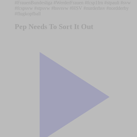
#FrauenBundesliga #WerderFrauen #fcsp1frn #stpauli #svw
#fcspsvw #stpsvw #hsvsvw #HSV #nurderhsv #nordderby
#flugkopfball
Pep Needs To Sort It Out