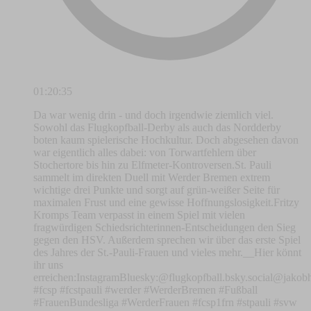
01:20:35
Da war wenig drin - und doch irgendwie ziemlich viel.
Sowohl das Flugkopfball-Derby als auch das Nordderby
boten kaum spielerische Hochkultur. Doch abgesehen davon
war eigentlich alles dabei: von Torwartfehlern über
Stochertore bis hin zu Elfmeter-Kontroversen.St. Pauli
sammelt im direkten Duell mit Werder Bremen extrem
wichtige drei Punkte und sorgt auf grün-weißer Seite für
maximalen Frust und eine gewisse Hoffnungslosigkeit.Fritzy
Kromps Team verpasst in einem Spiel mit vielen
fragwürdigen Schiedsrichterinnen-Entscheidungen den Sieg
gegen den HSV. Außerdem sprechen wir über das erste Spiel
des Jahres der St.-Pauli-Frauen und vieles mehr.__Hier könnt
ihr uns
erreichen:⁠⁠⁠⁠⁠⁠⁠⁠⁠⁠⁠⁠⁠⁠⁠⁠⁠⁠⁠⁠⁠⁠⁠⁠⁠⁠⁠⁠⁠⁠⁠⁠⁠⁠⁠⁠⁠⁠⁠⁠⁠⁠⁠⁠⁠Instagram⁠⁠⁠⁠⁠⁠⁠⁠⁠⁠⁠⁠⁠⁠⁠⁠⁠⁠⁠⁠⁠⁠⁠⁠⁠⁠⁠⁠⁠⁠⁠⁠⁠⁠⁠⁠⁠⁠⁠⁠⁠⁠⁠⁠⁠Bluesky:⁠⁠⁠⁠⁠⁠⁠⁠⁠⁠⁠⁠⁠⁠⁠⁠⁠⁠⁠⁠⁠⁠⁠⁠⁠⁠⁠⁠⁠⁠⁠⁠⁠⁠⁠⁠⁠⁠⁠⁠⁠⁠⁠⁠⁠⁠⁠⁠⁠⁠⁠⁠⁠⁠⁠⁠⁠⁠⁠⁠⁠⁠⁠⁠⁠⁠⁠⁠⁠⁠⁠⁠⁠⁠⁠⁠⁠⁠⁠⁠⁠⁠⁠⁠⁠⁠⁠⁠⁠⁠⁠⁠⁠⁠@flugkopfball.bsky.social⁠⁠⁠⁠⁠⁠⁠⁠⁠⁠⁠⁠⁠⁠⁠⁠⁠⁠⁠⁠⁠⁠⁠⁠⁠⁠⁠⁠⁠⁠⁠⁠⁠⁠⁠⁠⁠⁠⁠⁠⁠⁠⁠⁠⁠⁠⁠⁠⁠⁠⁠⁠⁠⁠⁠⁠⁠⁠⁠⁠⁠⁠⁠⁠⁠⁠⁠⁠⁠⁠⁠⁠⁠⁠⁠
#fcsp #fcstpauli #werder #WerderBremen #Fußball
#FrauenBundesliga #WerderFrauen #fcsp1frn #stpauli #svw