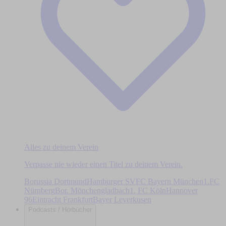
Alles zu deinem Verein
Verpasse nie wieder einen Titel zu deinem Verein.
Borussia Dortmund
Hamburger SV
FC Bayern München
1.FC
Nürnberg
Bor. Mönchengladbach
1. FC Köln
Hannover
96
Eintracht Frankfurt
Bayer Leverkusen
Podcasts / Hörbücher