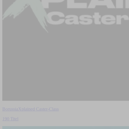
BorussiaXplained Caster-Class
190 Titel