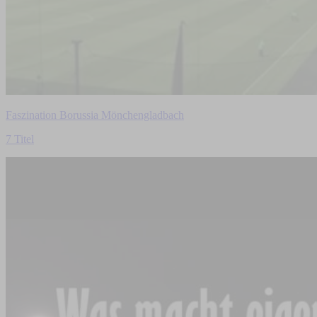
Faszination Borussia Mönchengladbach
7 Titel