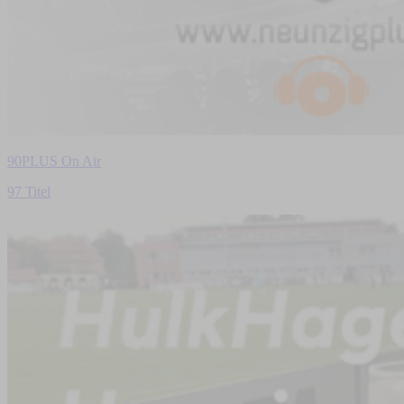
90PLUS On Air
97 Titel