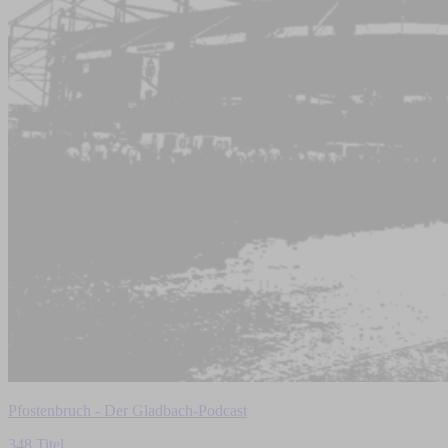
Pfostenbruch - Der Gladbach-Podcast
348 Titel