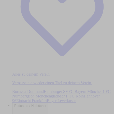
Alles zu deinem Verein
Verpasse nie wieder einen Titel zu deinem Verein.
Borussia Dortmund
Hamburger SV
FC Bayern München
1.FC
Nürnberg
Bor. Mönchengladbach
1. FC Köln
Hannover
96
Eintracht Frankfurt
Bayer Leverkusen
Podcasts / Hörbücher