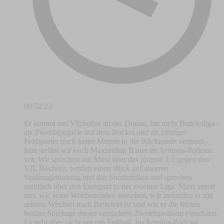
00:54:23
Er kommt aus Vilzhofen an der Donau, hat mehr Bundesliga-
als Zweitligaspiele auf dem Buckel und als einziger
Feldspieler noch keine Minute in der Rückrunde verpasst -
jetzt stellen wir euch Maximilian Bauer im Arminia-Podcast
vor. Wir sprechen mit Maxi über das jüngste 1:1 gegen den
VfL Bochum, werfen einen Blick auf unseren
Stadiongeburtstag und das Sondertrikot und sprechen
natürlich über den Endspurt in der zweiten Liga. Maxi verrät
uns, wie seine Wochenenden aussehen, wie zufrieden er mit
seinem Wechsel nach Bielefeld ist und wie er die letzten
beiden Spieltage dieser verrückten Zweitligasaison einschätzt.
Es geht aber nicht nur um Fußball. Im Arminia-Podcast