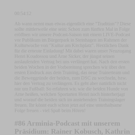
00:54:12
Ab wann nennt man etwas eigentlich eine "Tradition"? Diese
sollte mittlerweile eine sein: Schon zum fünften Mal in Folge
eröffnen wir unsere Podcast-Saison mit einem LIVE-Podcast
vor Publikum im Bürgerpark in Steinhagen im Rahmen der
Kulturwoche von "Kultur am Kirchplatz". Herzlichen Dank
für die erneute Einladung! Mit dabei waren unser Neuzugang
Henri Koudossou und Arne Sicker, der jüngst seinen
auslaufenden Vertrag bei uns verlängert hat. Nach den ersten
beiden Wochen in der Vorbereitung sprechen wir über den
ersten Eindruck aus dem Training, das neue Trainerteam und
die Beweggründe der beiden, zum DSC zu wechseln, bzw.
hier den Vertrag zu verlängern. Es geht aber natürlich nicht
nur um Fußball: So erfahren wir, wie die beiden Hunde von
Arne heißen, welchen Sportarten Henri noch hinterherjagt
und worauf die beiden sich im anstehenden Trainingslager
freuen. Ihr könnt euch schon jetzt auf eine unterhaltsame
Folge freuen - viel Spaß beim Hören!
#86 Arminia-Podcast mit unserem
Präsidium: Rainer Kobusch, Kathrin