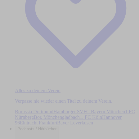
Alles zu deinem Verein
Verpasse nie wieder einen Titel zu deinem Verein.
Borussia Dortmund
Hamburger SV
FC Bayern München
1.FC
Nürnberg
Bor. Mönchengladbach
1. FC Köln
Hannover
96
Eintracht Frankfurt
Bayer Leverkusen
Podcasts / Hörbücher