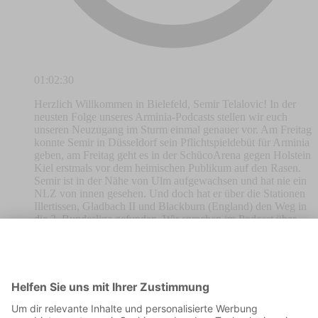
01:02:30
Herzlich Willkommen in Bielefeld, Semir Telalovic! In der
neusten Folge unseres Arminia-Podcasts stellen wir euch
unseren Neuzugang im Sturm einmal genauer vor. Am Freitag
konnte Semir in Düsseldorf sein Pflichtspieldebüt für Arminia
geben, am Freitag geht es in der SchücoArena gegen Holstein
Kiel erstmals vor dem heimischen Publikum auf den Rasen.
Semir ist in der Nähe von Ulm aufgewachsen und hat nie ein
NLZ von innen gesehen. Und doch hat er über die Stationen
Illertissen, Gladbach II und Blackburn (England) den Weg in
die 2. Bundesliga gefunden. Wir sprechen im Podcast über
seinen außergewöhnlichen Karriereweg und die Ziele des 26-
jährigen. Außerdem sprechen wir über sein Hobby, erfahren,
welches Gericht es Zuhause auf den Teller gibt, wenn Semir
kocht und lernen, wo der Schwabe mit bosnischen Wurzeln
gerne in den Urlaub fährt. Viel Spaß beim Hören!
#81 Arminia-Podcast: Dani Jara