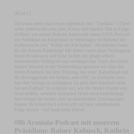
00:54:12
Ab wann nennt man etwas eigentlich eine "Tradition"? Diese
sollte mittlerweile eine sein: Schon zum fünften Mal in Folge
eröffnen wir unsere Podcast-Saison mit einem LIVE-Podcast
vor Publikum im Bürgerpark in Steinhagen im Rahmen der
Kulturwoche von "Kultur am Kirchplatz". Herzlichen Dank
für die erneute Einladung! Mit dabei waren unser Neuzugang
Henri Koudossou und Arne Sicker, der jüngst seinen
auslaufenden Vertrag bei uns verlängert hat. Nach den ersten
beiden Wochen in der Vorbereitung sprechen wir über den
ersten Eindruck aus dem Training, das neue Trainerteam und
die Beweggründe der beiden, zum DSC zu wechseln, bzw.
hier den Vertrag zu verlängern. Es geht aber natürlich nicht
nur um Fußball: So erfahren wir, wie die beiden Hunde von
Arne heißen, welchen Sportarten Henri noch hinterherjagt
und worauf die beiden sich im anstehenden Trainingslager
freuen. Ihr könnt euch schon jetzt auf eine unterhaltsame
Folge freuen - viel Spaß beim Hören!
#86 Arminia-Podcast mit unserem
Präsidium: Rainer Kobusch, Kathrin