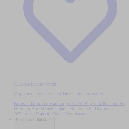
Alles zu deinem Verein
Verpasse nie wieder einen Titel zu deinem Verein.
Borussia Dortmund
Hamburger SV
FC Bayern München
1.FC
Nürnberg
Bor. Mönchengladbach
1. FC Köln
Hannover
96
Eintracht Frankfurt
Bayer Leverkusen
Podcasts / Hörbücher