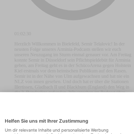
01:02:30
Herzlich Willkommen in Bielefeld, Semir Telalovic! In der
neusten Folge unseres Arminia-Podcasts stellen wir euch
unseren Neuzugang im Sturm einmal genauer vor. Am Freitag
konnte Semir in Düsseldorf sein Pflichtspieldebüt für Arminia
geben, am Freitag geht es in der SchücoArena gegen Holstein
Kiel erstmals vor dem heimischen Publikum auf den Rasen.
Semir ist in der Nähe von Ulm aufgewachsen und hat nie ein
NLZ von innen gesehen. Und doch hat er über die Stationen
Illertissen, Gladbach II und Blackburn (England) den Weg in
die 2. Bundesliga gefunden. Wir sprechen im Podcast über
seinen außergewöhnlichen Karriereweg und die Ziele des 26-
jährigen. Außerdem sprechen wir über sein Hobby, erfahren,
welches Gericht es Zuhause auf den Teller gibt, wenn Semir
kocht und lernen, wo der Schwabe mit bosnischen Wurzeln
gerne in den Urlaub fährt. Viel Spaß beim Hören!
#81 Arminia-Podcast: Dani Jara