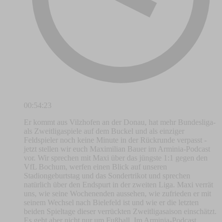
00:54:23
Er kommt aus Vilzhofen an der Donau, hat mehr Bundesliga-
als Zweitligaspiele auf dem Buckel und als einziger
Feldspieler noch keine Minute in der Rückrunde verpasst -
jetzt stellen wir euch Maximilian Bauer im Arminia-Podcast
vor. Wir sprechen mit Maxi über das jüngste 1:1 gegen den
VfL Bochum, werfen einen Blick auf unseren
Stadiongeburtstag und das Sondertrikot und sprechen
natürlich über den Endspurt in der zweiten Liga. Maxi verrät
uns, wie seine Wochenenden aussehen, wie zufrieden er mit
seinem Wechsel nach Bielefeld ist und wie er die letzten
beiden Spieltage dieser verrückten Zweitligasaison einschätzt.
Es geht aber nicht nur um Fußball. Im Arminia-Podcast