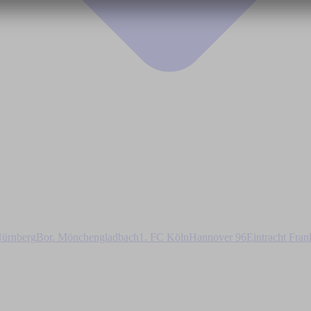
ürnberg
Bor. Mönchengladbach
1. FC Köln
Hannover 96
Eintracht Fran