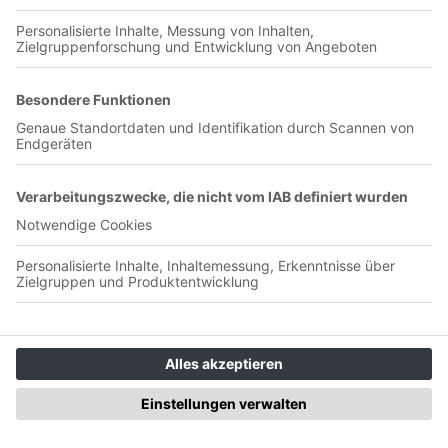
01:03:25
In der aktuellen Folge finden wir heraus, warum der
Hamburger SV dem FC Schalke 04 immer einige Jahre und
Entwicklungsschritte voraus ist. Viel Spass dabei.