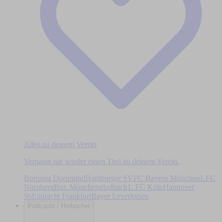
Alles zu deinem Verein
Verpasse nie wieder einen Titel zu deinem Verein.
Borussia Dortmund
Hamburger SV
FC Bayern München
1.FC
Nürnberg
Bor. Mönchengladbach
1. FC Köln
Hannover
96
Eintracht Frankfurt
Bayer Leverkusen
Podcasts / Hörbücher