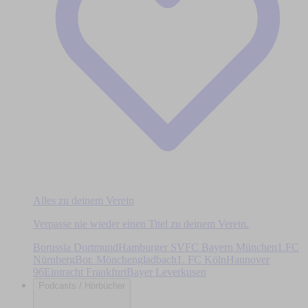
Alles zu deinem Verein
Verpasse nie wieder einen Titel zu deinem Verein.
Borussia Dortmund
Hamburger SV
FC Bayern München
1.FC
Nürnberg
Bor. Mönchengladbach
1. FC Köln
Hannover
96
Eintracht Frankfurt
Bayer Leverkusen
Podcasts / Hörbücher