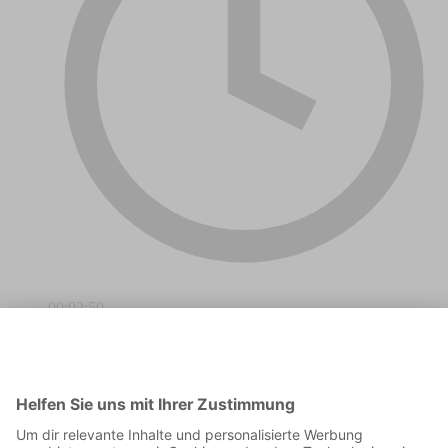
00:02:50
Mit Erbse beim BVB-Fanclub. Und wie der BVB-Walzer
entstand. I Vielen Dank für das Einreichen Eurer Anekdoten.
Weitere Geschichten könnt Ihr uns einfach per WhatsApp an
01514 622 24 68 schicken. :-)
Das erste Mal Westfalenstadion und