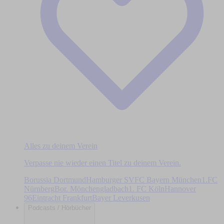
Alles zu deinem Verein
Verpasse nie wieder einen Titel zu deinem Verein.
Borussia Dortmund
Hamburger SV
FC Bayern München
1.FC
Nürnberg
Bor. Mönchengladbach
1. FC Köln
Hannover
96
Eintracht Frankfurt
Bayer Leverkusen
Podcasts / Hörbücher