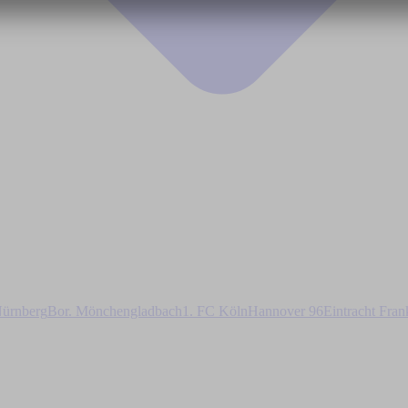
ürnberg
Bor. Mönchengladbach
1. FC Köln
Hannover 96
Eintracht Fran