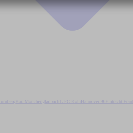
ürnberg
Bor. Mönchengladbach
1. FC Köln
Hannover 96
Eintracht Fran