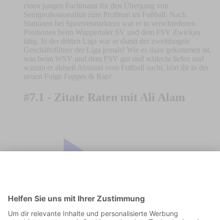
einen jungen Fachmann für den Übergang von
Semiprofessionalität zum Profitum im Fußball. Nach
Stationen bei Sportvermarktern war er in verschiedenen
Positionen beim Wuppertaler SV und dem FSV Zwickau
tätig. In der dritten Liga war er damit der zweitjüngste
Geschäftsführer der Liga jemals! Wie es dazu gekommen ist,
was beim WSV und dem FSV gut und schlecht liefen und
warum er aktuell Abstand vom Fußball sucht, hört ihr in der
neuen Folge Fuppes & Rap!
#7.1 - Zitate Raten mit Ali Alam