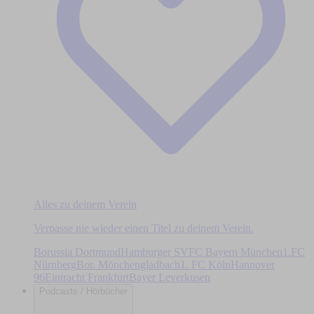
Alles zu deinem Verein
Verpasse nie wieder einen Titel zu deinem Verein.
Borussia Dortmund
Hamburger SV
FC Bayern München
1.FC
Nürnberg
Bor. Mönchengladbach
1. FC Köln
Hannover
96
Eintracht Frankfurt
Bayer Leverkusen
Podcasts / Hörbücher