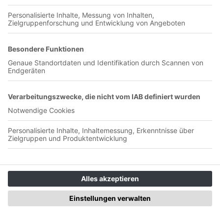
00:34:46
Ein Gruß aus der Küche zum Jahreswechsel Weihnachten ist
durch - jetzt feiern wir rein! Ein kleines Festtags-Schmankerl
mit Zitate-Raten-Fan und Podcast Gast Nummer 7 bei
Fuppes&Rap: Ali Alam! Aus dem Insta-Live wurde eine
ganze Folge für den Podcast - geht schlimmer. Lasst es euch
gut gehen, ratet mit und rutscht gut rein. Bis 2022! Fuppes &
Rap auf Instagram: Fuppes & Rap Ali Alam auf Instagram: