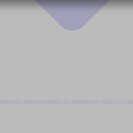
ürnberg
Bor. Mönchengladbach
1. FC Köln
Hannover 96
Eintracht Fran