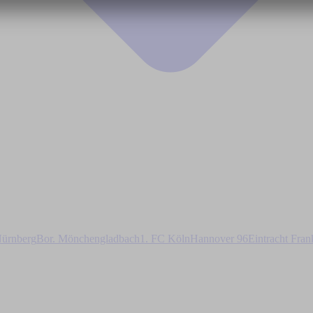
ürnberg
Bor. Mönchengladbach
1. FC Köln
Hannover 96
Eintracht Fran