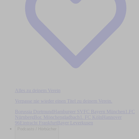
Alles zu deinem Verein
Verpasse nie wieder einen Titel zu deinem Verein.
Borussia Dortmund
Hamburger SV
FC Bayern München
1.FC
Nürnberg
Bor. Mönchengladbach
1. FC Köln
Hannover
96
Eintracht Frankfurt
Bayer Leverkusen
Podcasts / Hörbücher