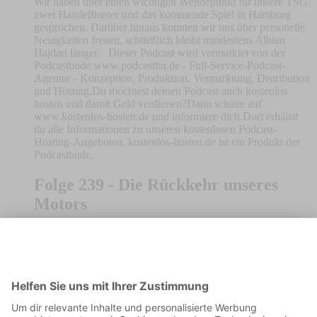
Wir haben über einen wichtigen Wendepunkt für unsere TSG,
zwei Handelfmeter und das kommende Spiel in Hamburg
gesprochen. Darüber hinaus konnten wir uns über personelle
Neuigkeiten freuen, schließlich bleibt mindestens Albian
Hajdari länger. Dieser Podcast wird vermarktet von der
Podcastbude.www.podcastbu.de - Full-Service-Podcast-
Agentur - Konzeption, Produktion, Vermarktung, Distribution
und Hosting.Du möchtest deinen Podcast auch kostenlos
hosten und damit Geld verdienen?Dann schaue auf
www.kostenlos-hosten.de und informiere dich.Dort erhältst
du alle Informationen zu unseren kostenlosen Podcast-
Hosting-Angeboten. kostenlos-hosten.de ist ein Produkt der
Podcastbude.
Folge 239 - Die Rückkehr unseres
Motors