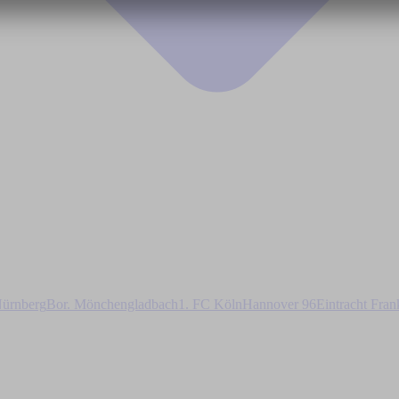
ürnberg
Bor. Mönchengladbach
1. FC Köln
Hannover 96
Eintracht Fran