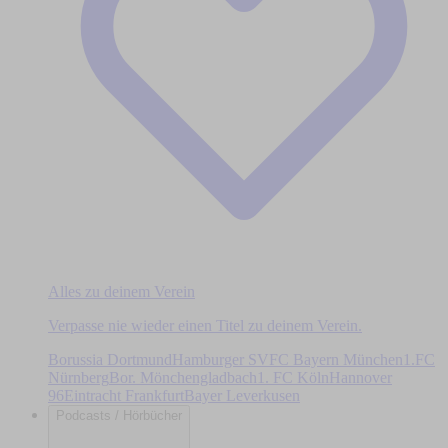
Alles zu deinem Verein
Verpasse nie wieder einen Titel zu deinem Verein.
Borussia Dortmund
Hamburger SV
FC Bayern München
1.FC
Nürnberg
Bor. Mönchengladbach
1. FC Köln
Hannover
96
Eintracht Frankfurt
Bayer Leverkusen
Podcasts / Hörbücher