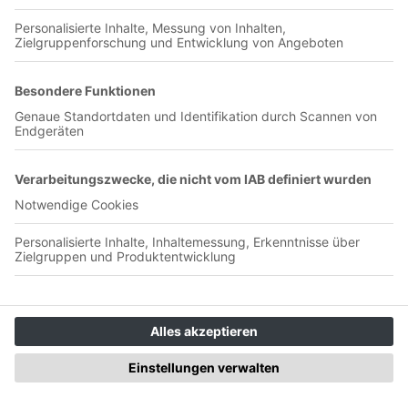
00:04:03
Freshos, Felix stellt uns das Spiel Viktoria Köln vs den SC
Verl vor. Felix hatte viel Freude bei dem Spiel. Wie fandet ihr
das Spiel ? Wie findet ihr beide Mannschaften ?
Saisonpreview SV Sandhausen 23/24
Folge 3