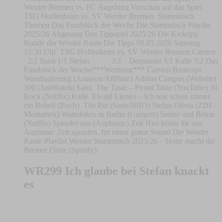
Werder Bremen vs. FC Augsburg Vorschau auf das Spiel
TSG Hoffenheim vs. SV Werder Bremen Stammtisch
Themen Das Fundstück der Woche Die Stammtisch Playlist
2025/26 Abgesang Das Tippspiel 2025/26 Die Kicktipp
Runde der Werder Raute Die Tipps 09.05.2026 Samstag
15:30 Uhr TSG Hoffenheim vs. SV Werder Bremen Carsten
2:2 Sami 1:1 Stefan 3:3 Derpanski 3:1 Kalle 3:2 Das
Fundstück der Woche***Werbung*** Carsten Basecaps
Wandhalterung (Amazon/Affiliate) Adidas Campus (Website)
300 (JustWatch) Sami The Taste – Promi Taste (YouTube) 30
Rock (Netflix) Kalle Ewald Lienen – Ich war schon immer
ein Rebell (Buch) The Pitt (Serie/HBO) Stefan Olivia (ZDF-
Mediathek) Waterbikes in Berlin (Gadgets) Sonne und Beton
(Netflix) Spendet uns (Auphonic) Zeit Hier könnt ihr uns
Auphonic Zeit spenden, für einen guten Sound Die Werder
Raute Playlist Werder Stammtisch 2025/26 – Hotte macht die
Bremer Flotte (Spotify)
WR299 Ich glaube bei Stefan knackt
es