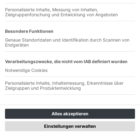
Werder Bremen Vorschau auf das Spiel SV Werder Bremen
vs. Hamburger SV Stammtisch Themen Das Fundstück der
Woche Die Stammtisch Playlist 2025/26 Abgesang Das
Tippspiel 2025/26 Die Kicktipp Runde der Werder Raute Die
Tipps 18.04.2026 Samstag 15:30 Uhr SV Werder Bremen vs.
HSV Carsten 2:1 Sami 3:1 Stefan 3:2 Derpanski
1:1 Das Fundstück der Woche***Werbung*** Carsten Mesut
Özil – zu Gast bei Freunden Dexter: New Blood
(ParamountPlus) Sami The Beauty | Disney+ Abbott
Elementary | Disney+ Stefan Die Ärzte 2027 auf Tour
Spendet uns (Auphonic) Zeit Hier könnt ihr uns Auphonic
Zeit spenden, für einen guten Sound Die Werder Raute
Playlist Werder Stammtisch 2025/26 – Hotte macht die
Bremer Flotte (Spotify)
WR 296 Wir lassen den Podcast am
Stammtisch auch gegen den FC