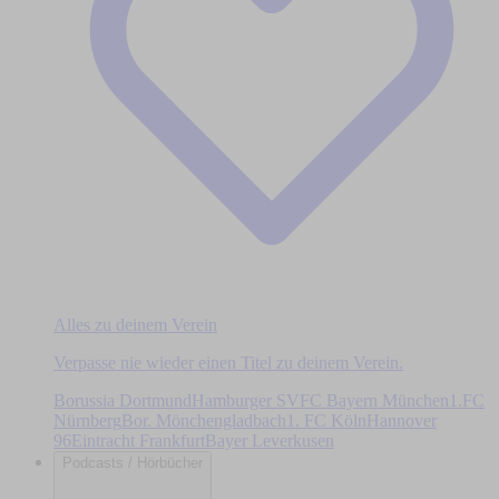
Alles zu deinem Verein
Verpasse nie wieder einen Titel zu deinem Verein.
Borussia Dortmund
Hamburger SV
FC Bayern München
1.FC
Nürnberg
Bor. Mönchengladbach
1. FC Köln
Hannover
96
Eintracht Frankfurt
Bayer Leverkusen
Podcasts / Hörbücher