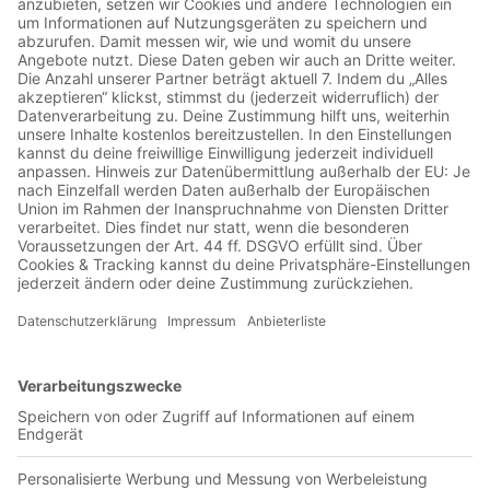
01:08:53
Gegen Köln hat es sich Werder wieder schwer getan, aber
auch der Schiedsrichter hat uns einen Strich durch die
Rechnung gemacht. Mit seiner roten Karte gegen Kapitän
Friedl. Daher war die Stimmung etwas gedämpft, aber
Stimmung gegen den HSV ist da. Willkommen am
Stammtisch Rückblick auf das Spiel 1.FC Köln vs. SV