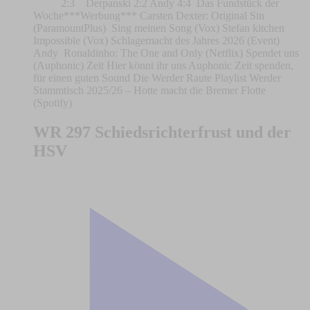
2:3 Derpanski 2:2 Andy 4:4 Das Fundstück der
Woche***Werbung*** Carsten Dexter: Original Sin
(ParamountPlus) Sing meinen Song (Vox) Stefan kitchen
Impossible (Vox) Schlagernacht des Jahres 2026 (Event)
Andy Ronaldinho: The One and Only (Netflix) Spendet uns
(Auphonic) Zeit Hier könnt ihr uns Auphonic Zeit spenden,
für einen guten Sound Die Werder Raute Playlist Werder
Stammtisch 2025/26 – Hotte macht die Bremer Flotte
(Spotify)
WR 297 Schiedsrichterfrust und der
HSV