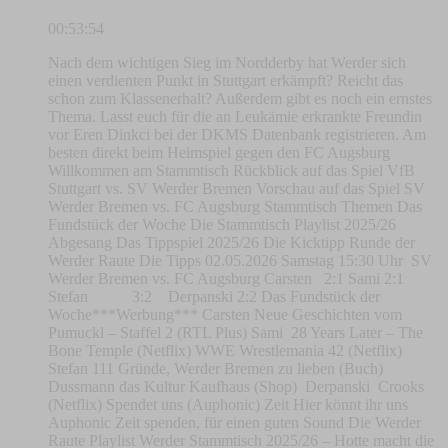
00:53:54
Nach dem wichtigen Sieg im Nordderby hat Werder sich
einen verdienten Punkt in Stuttgart erkämpft? Reicht das
schon zum Klassenerhalt? Außerdem gibt es noch ein ernstes
Thema. Lasst euch für die an Leukämie erkrankte Freundin
vor Eren Dinkci bei der DKMS Datenbank registrieren. Am
besten direkt beim Heimspiel gegen den FC Augsburg
Willkommen am Stammtisch Rückblick auf das Spiel VfB
Stuttgart vs. SV Werder Bremen Vorschau auf das Spiel SV
Werder Bremen vs. FC Augsburg Stammtisch Themen Das
Fundstück der Woche Die Stammtisch Playlist 2025/26
Abgesang Das Tippspiel 2025/26 Die Kicktipp Runde der
Werder Raute Die Tipps 02.05.2026 Samstag 15:30 Uhr SV
Werder Bremen vs. FC Augsburg Carsten 2:1 Sami 2:1
Stefan 3:2 Derpanski 2:2 Das Fundstück der
Woche***Werbung*** Carsten Neue Geschichten vom
Pumuckl – Staffel 2 (RTL Plus) Sami 28 Years Later – The
Bone Temple (Netflix) WWE Wrestlemania 42 (Netflix)
Stefan 111 Gründe, Werder Bremen zu lieben (Buch)
Dussmann das Kultur Kaufhaus (Shop) Derpanski Crooks
(Netflix) Spendet uns (Auphonic) Zeit Hier könnt ihr uns
Auphonic Zeit spenden, für einen guten Sound Die Werder
Raute Playlist Werder Stammtisch 2025/26 – Hotte macht die