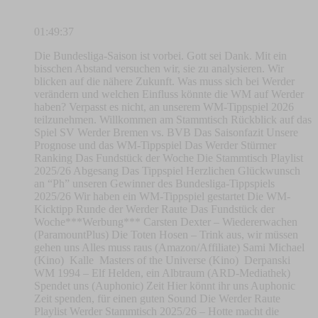
01:49:37
Die Bundesliga-Saison ist vorbei. Gott sei Dank. Mit ein
bisschen Abstand versuchen wir, sie zu analysieren. Wir
blicken auf die nähere Zukunft. Was muss sich bei Werder
verändern und welchen Einfluss könnte die WM auf Werder
haben? Verpasst es nicht, an unserem WM-Tippspiel 2026
teilzunehmen. Willkommen am Stammtisch Rückblick auf das
Spiel SV Werder Bremen vs. BVB Das Saisonfazit Unsere
Prognose und das WM-Tippspiel Das Werder Stürmer
Ranking Das Fundstück der Woche Die Stammtisch Playlist
2025/26 Abgesang Das Tippspiel Herzlichen Glückwunsch
an “Ph” unseren Gewinner des Bundesliga-Tippspiels
2025/26 Wir haben ein WM-Tippspiel gestartet Die WM-
Kicktipp Runde der Werder Raute Das Fundstück der
Woche***Werbung*** Carsten Dexter – Wiedererwachen
(ParamountPlus) Die Toten Hosen – Trink aus, wir müssen
gehen uns Alles muss raus (Amazon/Affiliate) Sami Michael
(Kino) Kalle Masters of the Universe (Kino) Derpanski
WM 1994 – Elf Helden, ein Albtraum (ARD-Mediathek)
Spendet uns (Auphonic) Zeit Hier könnt ihr uns Auphonic
Zeit spenden, für einen guten Sound Die Werder Raute
Playlist Werder Stammtisch 2025/26 – Hotte macht die