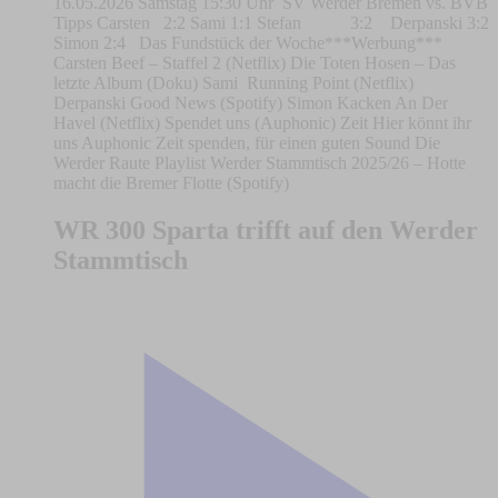
16.05.2026 Samstag 15:30 Uhr SV Werder Bremen vs. BVB
Tipps Carsten 2:2 Sami 1:1 Stefan 3:2 Derpanski 3:2
Simon 2:4 Das Fundstück der Woche***Werbung***
Carsten Beef – Staffel 2 (Netflix) Die Toten Hosen – Das
letzte Album (Doku) Sami Running Point (Netflix)
Derpanski Good News (Spotify) Simon Kacken An Der
Havel (Netflix) Spendet uns (Auphonic) Zeit Hier könnt ihr
uns Auphonic Zeit spenden, für einen guten Sound Die
Werder Raute Playlist Werder Stammtisch 2025/26 – Hotte
macht die Bremer Flotte (Spotify)
WR 300 Sparta trifft auf den Werder
Stammtisch