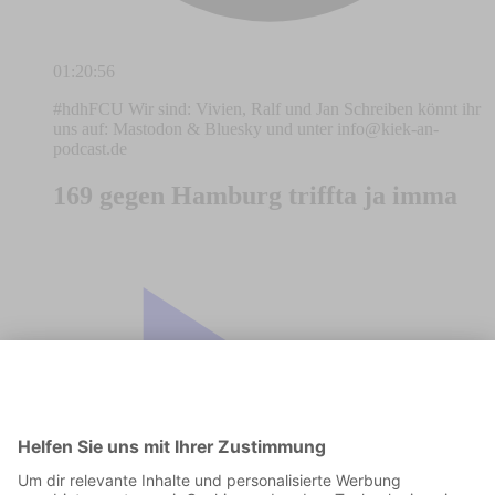
01:20:56
#hdhFCU Wir sind: Vivien, Ralf und Jan Schreiben könnt ihr
uns auf: Mastodon & Bluesky und unter
info@kiek-an-
podcast.de
169 gegen Hamburg triffta ja imma