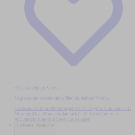
Alles zu deinem Verein
Verpasse nie wieder einen Titel zu deinem Verein.
Borussia Dortmund
Hamburger SV
FC Bayern München
1.FC
Nürnberg
Bor. Mönchengladbach
1. FC Köln
Hannover
96
Eintracht Frankfurt
Bayer Leverkusen
Podcasts / Hörbücher