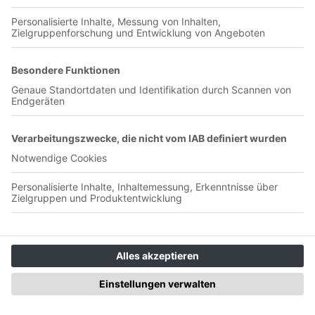
00:41:33
#FCUfcsp Wir sind: Patrick und Jan Schreiben könnt ihr uns
auf: Mastodon & Bluesky und unter
info@kiek-an-podcast.de
168 Alonso wird´s nich