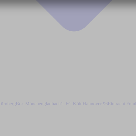
ürnberg
Bor. Mönchengladbach
1. FC Köln
Hannover 96
Eintracht Fran