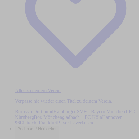
Alles zu deinem Verein
Verpasse nie wieder einen Titel zu deinem Verein.
Borussia Dortmund
Hamburger SV
FC Bayern München
1.FC
Nürnberg
Bor. Mönchengladbach
1. FC Köln
Hannover
96
Eintracht Frankfurt
Bayer Leverkusen
Podcasts / Hörbücher