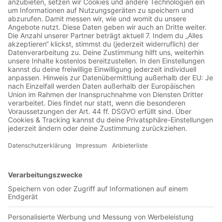
Hallo liebe Hörer oder, lasst uns ehrlich sein und es einfach
aussprechen: Hallo Freunde! Welch schönes Jahr liegt hinter
diesem Podcast von Julius Eid und Christoph Albers. Deshalb
werden die beiden auch nicht müde dies immer wieder in der
letzten Ausgabe des Jahres zu betonen. Und tolle Neuigkeiten
für das neue Jahr lässt Julius Eid auch noch raus, weil er
einfach nicht den Mund halten kann und vielleicht weil er
gestern ein wenig zu lange am Tresen hing. Aber eigentlich
dreht sich natürlich alles um die neue Verpflichtung des BVB.
Erling Braut Haaland hat unterschrieben und wir beantworten
eure Fragen zum norwegischen Shootingstar. Viel Spaß und
bis ganz bald, Julius&Christoph
Julius – Allein zu Haus