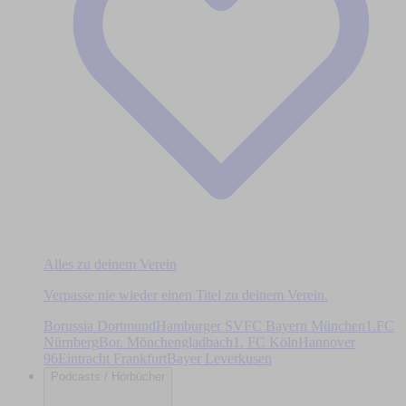
Alles zu deinem Verein
Verpasse nie wieder einen Titel zu deinem Verein.
Borussia Dortmund
Hamburger SV
FC Bayern München
1.FC
Nürnberg
Bor. Mönchengladbach
1. FC Köln
Hannover
96
Eintracht Frankfurt
Bayer Leverkusen
Podcasts / Hörbücher