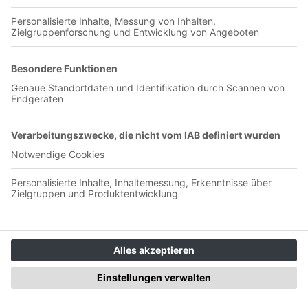
Schweiz und 200 Verhaftungen in Mönchengladbach. Ian
berichtet von seinem teilweise missglückten Besuch in Basel.
Außerdem reden wir über die Ereignisse rundum das Derby
in 'Gladbach, die Youth League sowie einige
Spielempfehlungen der Saar-Mosel Region. Viel Spaß beim
Hören! Ihr findet uns auch auf Instagram unter
@Stadion_Stammtisch. Entschuldigt bitte die schlechte
Tonqualität bei Ian in den ersten 5 Minuten.
#5 Pokalderby mit Polizeieskorte -
Spielbericht von der Begegnung
Eintracht Trier vs. TuS Koblenz