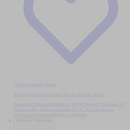
Alles zu deinem Verein
Verpasse nie wieder einen Titel zu deinem Verein.
Borussia Dortmund
Hamburger SV
FC Bayern München
1.FC
Nürnberg
Bor. Mönchengladbach
1. FC Köln
Hannover
96
Eintracht Frankfurt
Bayer Leverkusen
Podcasts / Hörbücher