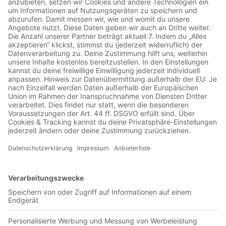
00:30:22
Wenn alles andere wichtiger ist als das Spiel: Die
Dachkonstruktion der Arena, der Vorsänger der Ultras, die
Spiele von Eintracht Braunschweig, die Fahrpläne der Bahn,
Pullis stricken, alle Bänder "Herr der Ringe" lesen, und der
Fahnenschwenker vor Anpfiff, dann bist Du beim geilsten
Club der Welt. Kommentare, Anfragen und ähnliche
Rückmeldung an die beiden Podcastmacher kann man
machen unter:
podcast@gerzlich.de
Mehr über die beiden
Podcastmacher erfahren kann man unter: https://gerzlich.de
https://www.hgbutzko.de
79 • #SGFS04 • April April