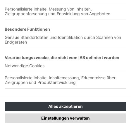
00:28:52
Eintracht Braunschweig holt beim 1:1 gegen Hertha BSC
zumindest noch einen Punkt, tritt aber angesichts der
Ergebnisse der Konkurrenz weiter auf der Stelle. Zwei
unterschiedliche Halbzeiten lassen weiter die Frage offen: wo
geht die Reise am Ende hin? Folge direkt herunterladen
Folge 227: Gebrauchter Tag in
Bochum