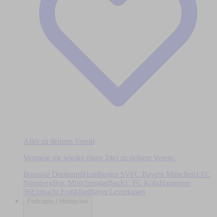
Alles zu deinem Verein
Verpasse nie wieder einen Titel zu deinem Verein.
Borussia Dortmund
Hamburger SV
FC Bayern München
1.FC
Nürnberg
Bor. Mönchengladbach
1. FC Köln
Hannover
96
Eintracht Frankfurt
Bayer Leverkusen
Podcasts / Hörbücher