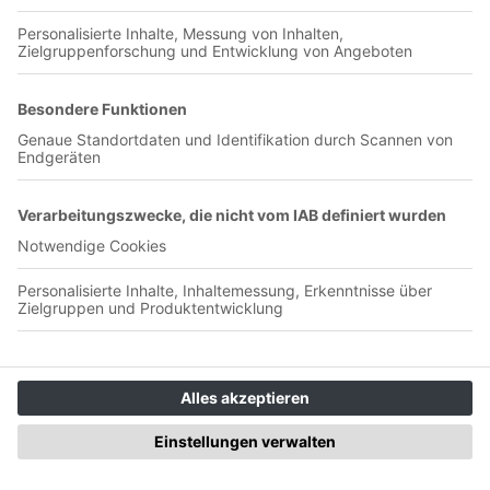
00:28:52
Eintracht Braunschweig holt beim 1:1 gegen Hertha BSC
zumindest noch einen Punkt, tritt aber angesichts der
Ergebnisse der Konkurrenz weiter auf der Stelle. Zwei
unterschiedliche Halbzeiten lassen weiter die Frage offen: wo
geht die Reise am Ende hin? Folge direkt herunterladen
Folge 227: Gebrauchter Tag in
Bochum