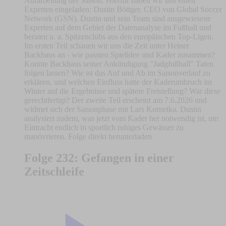
Aufarbeitung der Saison. Hierfür haben wir uns einen
Experten eingeladen: Dustin Böttger, CEO von Global Soccer
Network (GSN). Dustin und sein Team sind ausgewiesene
Experten auf dem Gebiet der Datenanalyse im Fußball und
beraten u. a. Spitzenclubs aus den europäischen Top-Ligen.
Im ersten Teil schauen wir uns die Zeit unter Heiner
Backhaus an - wie passten Spielidee und Kader zusammen?
Konnte Backhaus seiner Ankündigung "Jadgfußball" Taten
folgen lassen? Wie ist das Auf und Ab im Saisonverlauf zu
erklären, und welchen Einfluss hatte der Kaderumbruch im
Winter auf die Ergebnisse und spätere Freistellung? War diese
gerechtfertigt? Der zweite Teil erscheint am 7.6.2026 und
widmet sich der Saisonphase mit Lars Kornetka. Dustin
analysiert zudem, was jetzt vom Kader her notwendig ist, um
Eintracht endlich in sportlich ruhiges Gewässer zu
manövrieren. Folge direkt herunterladen
Folge 232: Gefangen in einer
Zeitschleife