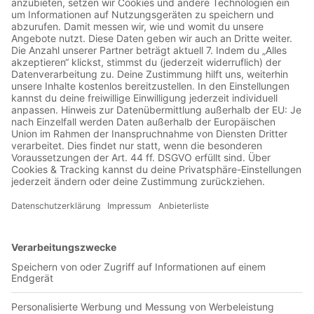
@Platzsturmoder auf TikTok @Platzsturmund schaut vorbei
auf YouTube @Platzsturm---Vielen Dank an unseren Sponsor
@modez_5!Originale Retrotrikots findet ihr auf der Seite:
https://modeziege.net/Mit dem Code "platzsturm15" spart ihr
beim Checkout 15%! Hosted on Acast. See acast.com/privacy
for more information.
#161 Platzsturm eurer Herzen