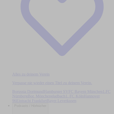
Alles zu deinem Verein
Verpasse nie wieder einen Titel zu deinem Verein.
Borussia Dortmund
Hamburger SV
FC Bayern München
1.FC
Nürnberg
Bor. Mönchengladbach
1. FC Köln
Hannover
96
Eintracht Frankfurt
Bayer Leverkusen
Podcasts / Hörbücher