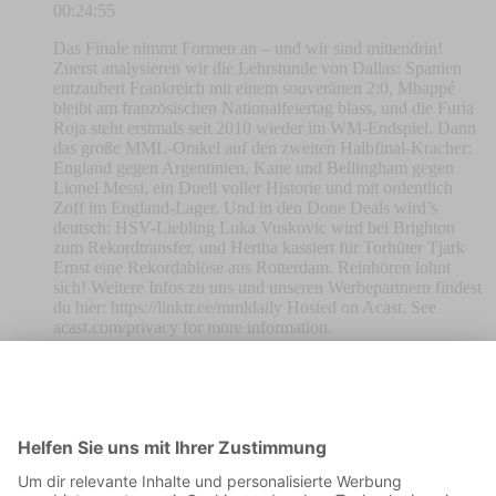
00:24:55
Das Finale nimmt Formen an – und wir sind mittendrin!
Zuerst analysieren wir die Lehrstunde von Dallas: Spanien
entzaubert Frankreich mit einem souveränen 2:0, Mbappé
bleibt am französischen Nationalfeiertag blass, und die Furia
Roja steht erstmals seit 2010 wieder im WM-Endspiel. Dann
das große MML-Orakel auf den zweiten Halbfinal-Kracher:
England gegen Argentinien, Kane und Bellingham gegen
Lionel Messi, ein Duell voller Historie und mit ordentlich
Zoff im England-Lager. Und in den Done Deals wird’s
deutsch: HSV-Liebling Luka Vuskovic wird bei Brighton
zum Rekordtransfer, und Hertha kassiert für Torhüter Tjark
Ernst eine Rekordablöse aus Rotterdam. Reinhören lohnt
sich! Weitere Infos zu uns und unseren Werbepartnern findest
du hier: https://linktr.ee/mmldaily Hosted on Acast. See
acast.com/privacy for more information.
Das vorgezogene Finale - WM
ANALYSE TAG 33