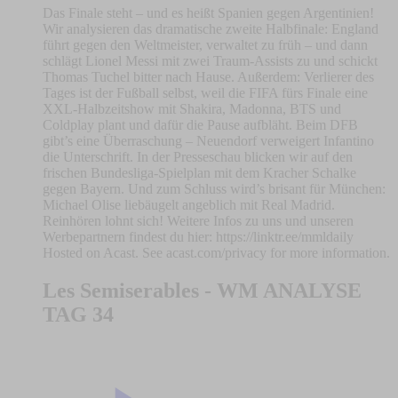
Das Finale steht – und es heißt Spanien gegen Argentinien!
Wir analysieren das dramatische zweite Halbfinale: England
führt gegen den Weltmeister, verwaltet zu früh – und dann
schlägt Lionel Messi mit zwei Traum-Assists zu und schickt
Thomas Tuchel bitter nach Hause. Außerdem: Verlierer des
Tages ist der Fußball selbst, weil die FIFA fürs Finale eine
XXL-Halbzeitshow mit Shakira, Madonna, BTS und
Coldplay plant und dafür die Pause aufbläht. Beim DFB
gibt’s eine Überraschung – Neuendorf verweigert Infantino
die Unterschrift. In der Presseschau blicken wir auf den
frischen Bundesliga-Spielplan mit dem Kracher Schalke
gegen Bayern. Und zum Schluss wird’s brisant für München:
Michael Olise liebäugelt angeblich mit Real Madrid.
Reinhören lohnt sich! Weitere Infos zu uns und unseren
Werbepartnern findest du hier: https://linktr.ee/mmldaily
Hosted on Acast. See acast.com/privacy for more information.
Les Semiserables - WM ANALYSE
TAG 34