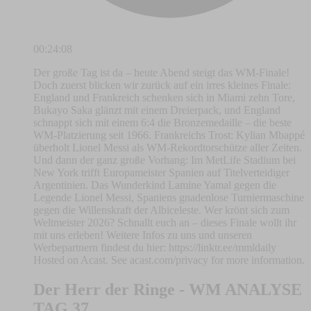
00:24:08
Der große Tag ist da – heute Abend steigt das WM-Finale!
Doch zuerst blicken wir zurück auf ein irres kleines Finale:
England und Frankreich schenken sich in Miami zehn Tore,
Bukayo Saka glänzt mit einem Dreierpack, und England
schnappt sich mit einem 6:4 die Bronzemedaille – die beste
WM-Platzierung seit 1966. Frankreichs Trost: Kylian Mbappé
überholt Lionel Messi als WM-Rekordtorschütze aller Zeiten.
Und dann der ganz große Vorhang: Im MetLife Stadium bei
New York trifft Europameister Spanien auf Titelverteidiger
Argentinien. Das Wunderkind Lamine Yamal gegen die
Legende Lionel Messi, Spaniens gnadenlose Turniermaschine
gegen die Willenskraft der Albiceleste. Wer krönt sich zum
Weltmeister 2026? Schnallt euch an – dieses Finale wollt ihr
mit uns erleben! Weitere Infos zu uns und unseren
Werbepartnern findest du hier: https://linktr.ee/mmldaily
Hosted on Acast. See acast.com/privacy for more information.
Der Herr der Ringe - WM ANALYSE
TAG 37