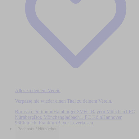
Alles zu deinem Verein
Verpasse nie wieder einen Titel zu deinem Verein.
Borussia Dortmund
Hamburger SV
FC Bayern München
1.FC
Nürnberg
Bor. Mönchengladbach
1. FC Köln
Hannover
96
Eintracht Frankfurt
Bayer Leverkusen
Podcasts / Hörbücher