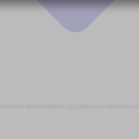
ürnberg
Bor. Mönchengladbach
1. FC Köln
Hannover 96
Eintracht Fran