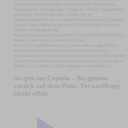
Verpflichtung von Torhüter Kevin Kratzsc? Wo benötigt
Energie noch Verstärkungen? Frage der Woche: Kommentiert
gern unter dieser Folge oder schreibt uns an
doppelsechs@lr.de
: Auf welchen Positionen benötigt Energie
Cottbus Eurer Meinung nach noch Verstärkung? Abonniert
unseren Whatsapp Kanal:
https://whatsapp.com/channel/0029VakOEkhK0IBei7r0hT15
Weitere Links der Lausitzer Rundschau:
www.lr.de/doppelsechs www.lr-online.de/energie-cottbus/
www.youtube.com/@lausitzerrundschausport/videos
www.instagram.com/lausitzerrundschau_sport/ Homepage der
Podcast Produktionsfirma: www.bosepark.com/ Learn more
about your ad choices. Visit megaphone.fm/adchoices
Sorgen um Copado – Borgmann
zurück auf dem Platz, Torwartfrage
bleibt offen