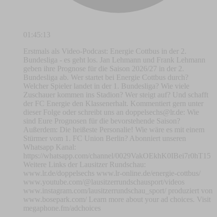
01:45:13
Erstmals als Video-Podcast: Energie Cottbus in der 2.
Bundesliga - es geht los. Jan Lehmann und Frank Lehmann
geben ihre Prognose für die Saison 2026/27 in der 2.
Bundesliga ab. Wer startet bei Energie Cottbus durch?
Welcher Spieler landet in der 1. Bundesliga? Wie viele
Zuschauer kommen ins Stadion? Wer steigt auf? Und schafft
der FC Energie den Klassenerhalt. Kommentiert gern unter
dieser Folge oder schreibt uns an
doppelsechs@lr.de
: Wie
sind Eure Prognosen für die bevorstehende Saison?
Außerdem: Die heißeste Personalie! Wie wäre es mit einem
Stürmer vom 1. FC Union Berlin? Abonniert unseren
Whatsapp Kanal:
https://whatsapp.com/channel/0029VakOEkhK0IBei7r0hT15
Weitere Links der Lausitzer Rundschau:
www.lr.de/doppelsechs www.lr-online.de/energie-cottbus/
www.youtube.com/@lausitzerrundschausport/videos
www.instagram.com/lausitzerrundschau_sport/ produziert von
www.bosepark.com/ Learn more about your ad choices. Visit
megaphone.fm/adchoices