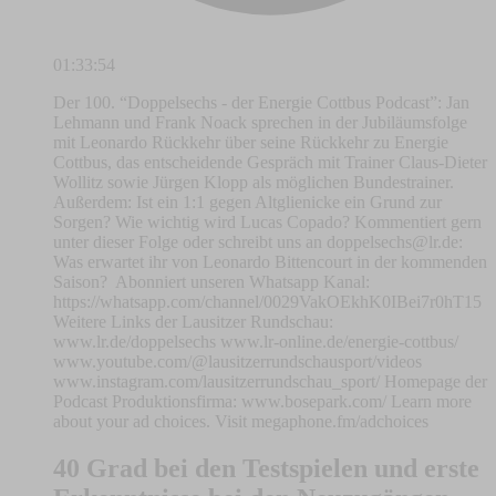
01:33:54
Der 100. “Doppelsechs - der Energie Cottbus Podcast”: Jan
Lehmann und Frank Noack sprechen in der Jubiläumsfolge
mit Leonardo Rückkehr über seine Rückkehr zu Energie
Cottbus, das entscheidende Gespräch mit Trainer Claus-Dieter
Wollitz sowie Jürgen Klopp als möglichen Bundestrainer.
Außerdem: Ist ein 1:1 gegen Altglienicke ein Grund zur
Sorgen? Wie wichtig wird Lucas Copado? Kommentiert gern
unter dieser Folge oder schreibt uns an
doppelsechs@lr.de
:
Was erwartet ihr von Leonardo Bittencourt in der kommenden
Saison? Abonniert unseren Whatsapp Kanal:
https://whatsapp.com/channel/0029VakOEkhK0IBei7r0hT15
Weitere Links der Lausitzer Rundschau:
www.lr.de/doppelsechs www.lr-online.de/energie-cottbus/
www.youtube.com/@lausitzerrundschausport/videos
www.instagram.com/lausitzerrundschau_sport/ Homepage der
Podcast Produktionsfirma: www.bosepark.com/ Learn more
about your ad choices. Visit megaphone.fm/adchoices
40 Grad bei den Testspielen und erste