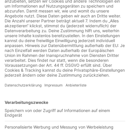
01:36:42
Jan Lehmann und Frank Noack sprechen über den Auftakt
der Saisonvorbereitung auf die 2. Bundesliga. Neue Liga,
neue Spieler und ein neues Trikot, das unter den Fans für
viele Diskussionen sorgt. Ausführlich beschäftigen wir uns
mit der Rolle von Leonardo Bittencourt. Es gibt eine Analyse
der bisherigen Neuzugänge - einige davon kommen bei uns
im Interview zu Wort. Kommentiert gern unter dieser Folge
oder schreibt uns an
doppelsechs@lr.de
: Seid ihr zufrieden
mit den ersten Testspielen? Wie gefällt euch das neue Trikot?
Abonniert unseren Whatsapp Kanal:
https://whatsapp.com/channel/0029VakOEkhK0IBei7r0hT15
Weitere Links der Lausitzer Rundschau:
www.lr.de/doppelsechs www.lr-online.de/energie-cottbus/
www.youtube.com/@lausitzerrundschausport/videos
www.instagram.com/lausitzerrundschau_sport/ Homepage der
Podcast Produktionsfirma: www.bosepark.com/ Learn more
about your ad choices. Visit megaphone.fm/adchoices