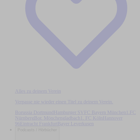
Alles zu deinem Verein
Verpasse nie wieder einen Titel zu deinem Verein.
Borussia Dortmund
Hamburger SV
FC Bayern München
1.FC
Nürnberg
Bor. Mönchengladbach
1. FC Köln
Hannover
96
Eintracht Frankfurt
Bayer Leverkusen
Podcasts / Hörbücher