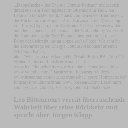
„Doppelsechs – der Energie Cottbus Podcast“ meldet sich
direkt aus dem Trainingslager in Oberndorf in Tirol. Jan
Lehmann berichtet Frank Noack von den ersten Eindrücken,
der Rückkehr von Kapitän Axel Borgmann, der Verletzung
von Lucas Copado, dem Rassismus-Eklat von Finsterwalde
und der spannendsten Personalie der Vorbereitung: Wer wird
die Nummer eins im Tor? Kommentiert gern unter dieser
Folge oder schreibt uns an
doppelsechs@lr.de
: Wie seht ihr
die Torwartfrage bei Energie Cottbus? Abonniert unseren
Whatsapp Kanal:
https://whatsapp.com/channel/0029VakOEkhK0IBei7r0hT15
Weitere Links der Lausitzer Rundschau:
www.lr.de/doppelsechs www.lr-online.de/energie-cottbus/
www.youtube.com/@lausitzerrundschausport/videos
www.instagram.com/lausitzerrundschau_sport/ Homepage der
Podcast Produktionsfirma: www.bosepark.com/ Learn more
about your ad choices. Visit megaphone.fm/adchoices
Leo Bittencourt verrät überraschende
Wahrheit über seine Rückkehr und
spricht über Jürgen Klopp