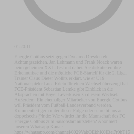
01:20:11
Energie Cottbus setzt gegen Dynamo Dresden ein
Achtungszeichen. Jan Lehmann und Frank Noack waren
beim geheimen XXL-Test mit dabei. Sie diskutieren ihre
Erkenntnisse und die mögliche FCE-Startelf für die 2. Liga.
Trainer Claus-Dieter Wollitz erklärt, wie er U19-
Nationalspieler Luca Erlein für einen Wechsel überzeugt hat.
FCE-Präsident Sebastian Lemke gibt Einblick in die
Absprachen mit Bayer Leverkusen zu diesem Wechsel.
Außerdem: Ein ehemaliger Mitarbeiter von Energie Cottbus
will Präsident vom Fußball-Landesverband werden.
Kommentiert gern unter dieser Folge oder schreibt uns an
doppelsechs@lr.de
: Wie würdet ihr die Mannschaft des FC
Energie Cottbus zum Saisonstart aufstellen? Abonniert
unseren Whatsapp Kanal:
https://whatsapp.com/channel/0029VakOEkhK0IBei7r0hT15