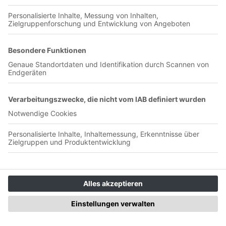
Jannis Boziaris exklusiv -
Aufstiegsheld zu Gast im Podcast