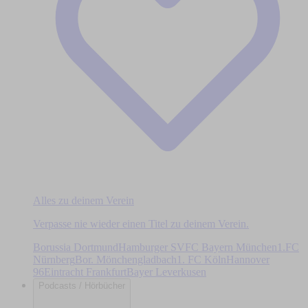
Alles zu deinem Verein
Verpasse nie wieder einen Titel zu deinem Verein.
Borussia Dortmund
Hamburger SV
FC Bayern München
1.FC
Nürnberg
Bor. Mönchengladbach
1. FC Köln
Hannover
96
Eintracht Frankfurt
Bayer Leverkusen
Podcasts / Hörbücher