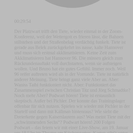
00:29:54
Der Platzwart trifft den Tiete, wieder einmal in der Zoom-
Konferenz, weil der Wettergott es frieren lässt, die Bahnen
stillstehen und der Straßenbelag verdächtig funkelt. Tiete ist
gerade aus Belek zurückgekehrt ins nasse, kalte Hannover
und muss sich erstmal akklimatisieren. Keine Zeit zum
Akklimatisieren hat Hannover 96. Die müssen gleich zum
Rückrundenauftakt voll durchstarten, wenn sie aufsteigen
wollen. Und Bruno hat ein gutes Gefühl. Immer noch. Weil
96 reifer auftreten wird als in der Vorrunde. Tiete ist natürlich
anderer Meinung. Tiete bringt ganz viele Aber an. Aber:
Waniss Taibi funktioniert nicht. Aber: Funktioniert das
Zusammenspiel zwischen Christian Titz und Jörg Schmadtke?
Noch mehr Aber? Podwart hören! Tiete ist erstaunlich
skeptisch. Außer bei Pichler. Der konnte das Trainingslager
offenbar für sich nutzen. Spielen wir wieder mit Pichler in der
Startelf und dann mit Källman hintenraus? Wie sieht die
Dreierkette gegen Kaiserslautern aus? Was meint Tiete mit der
„schwimmenden Sechs“? Podwart hören! 200 Folgen
Podwart – das feiern wir mit einer Live-Show, am 19. Januar
um 18 Uhr im Theater am Küchengarten. Karten gibt’s unter