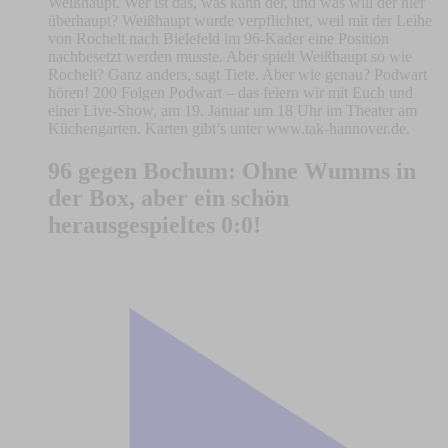
Weißhaupt. Wer ist das, was kann der, und was will der hier
überhaupt? Weißhaupt wurde verpflichtet, weil mit der Leihe
von Rochelt nach Bielefeld im 96-Kader eine Position
nachbesetzt werden musste. Aber spielt Weißhaupt so wie
Rochelt? Ganz anders, sagt Tiete. Aber wie genau? Podwart
hören! 200 Folgen Podwart – das feiern wir mit Euch und
einer Live-Show, am 19. Januar um 18 Uhr im Theater am
Küchengarten. Karten gibt’s unter www.tak-hannover.de.
96 gegen Bochum: Ohne Wumms in
der Box, aber ein schön
herausgespieltes 0:0!