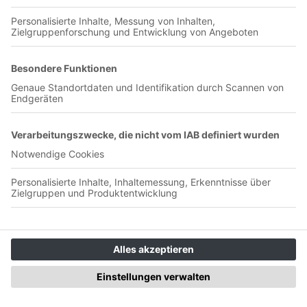
so hat sich Titz in Paderborn lernfähig erwiesen. Okon raus,
Ghita rein – hätte auch nicht jeder mit gerechnet. Also von
den Podwarten akkurat keiner. Und: Der Winter kommt. Und
mit ihm die unbespielbaren Plätze. Wenn ihr wissen wollt,
was wässern und düngen kostet – Podwart hören! Und weil
das alles nicht schon schwierig genug ist, haben sie bei der
SG Egels-Popens einen wildgewordenen Mähroboter
einfangen müssen. Schlimm! Uwe will dann zwölf Punkte
aus den vier verbleibenden Spielen der Hinrunde – sportlich,
oder? Tiete ist dem gar nicht so abgeneigt. Nach dem
Paderborn-Spiel sind wir überall Favorit. Oder? In der Taktik-
Ecke erklärt Tiete das „Wegverteidigen“. Und welche Arten
des Verteidigens es denn so gibt. Nach. Weg. Durch.
Spannend. Und das Spiel gegen Karlsruhe? Flutlichtspiel?
Wird das was? Podwart hören!
Bei Hoppeln doppeln! Wie bei
Hannover 96 das Angriffspressing
erklärt wird!