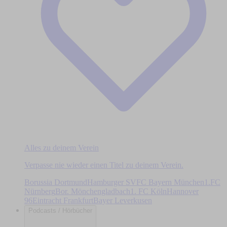
Alles zu deinem Verein
Verpasse nie wieder einen Titel zu deinem Verein.
Borussia Dortmund
Hamburger SV
FC Bayern München
1.FC
Nürnberg
Bor. Mönchengladbach
1. FC Köln
Hannover
96
Eintracht Frankfurt
Bayer Leverkusen
Podcasts / Hörbücher