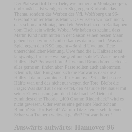
Der Platzwart trifft den Tiete, wie immer am Montagmorgen,
und zunächst ist weniger der Sieg gegen Karlsruhe das
Thema, sondern das Werben des VfL Wolfsburg um 96-
Geschäftsführer Marcus Mann. Da wussten wir noch nicht,
dass schon am Montagabend ein Wechsel zu den Radkappen
vom Tisch sein würde. Wobei: Wir haben es geahnt, dass
Martin Kind nicht mitten in der Saison seinen besten Mann
gehen lassen würde. Und so kam es dann ja auch. Was das
Spiel gegen den KSC angeht – da sind Uwe und Tiete
unterschiedlicher Meinung. Uwe fand die 1. Halbzeit total
langweilig, für Tiete war sie „reif und solide“. Was eine reife
Halbzeit ist? Podwart hören! Uwe und Bruno hören sich das
alles gerne an, finden aber, Pässe sollten auch ankommen.
Kleinlich, klar. Einig sind sich die Podwarte, dass die 2.
Halbzeit dann – zumindest für Hannover 96 – die bessere
Hälfte war, und das nicht nur wegen der Tore. Bleibt die
Frage: Was stand auf dem Zettel, den Maurice Neubauer mit
seiner Einwechslung auf den Platz brachte? Tiete hat
zumindest eine Theorie. „400 Gramm Rinderhack“ wird es
nicht gewesen. Oder war es eine geheime Nachricht an
Bundu? Ein Tor-Befehl? Warum Titz zu einer sehr kleinen
Schar von Trainern weltweit gehört? Podwart hören!
Auswärts aufwärts: Hannover 96