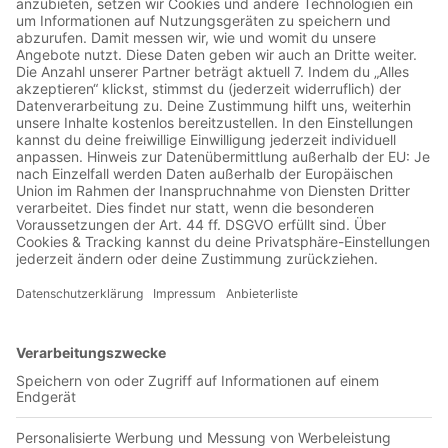
00:23:48
Der Platzwart trifft den Tiete, und man muss zunächst mal
feststellen, dass man der zweitbeste 96-Podcast in der Stadt
ist. Wenn überhaupt. Und das nach einem Sieg gegen den
Tabellenführer. Schon hart, oder? Tiete war gar nicht in
Paderborn, der musste sich aus alter Verbundenheit das Spiel
seiner Düsseldorfer gegen Magdeburg anschauen. Ein Sieg
zwar, aber schön war es offensichtlich nicht. Schöner war es
in Paderborn. Weil wir einen Lerneffekt gesehen haben. Titz
hat das Darmstadt-Spiel analysiert und die richtigen Schlüsse
gezogen. Bruno fand das erste Källman-Tor schöner, Tiete
mag das zweite lieber. Wie: Auch der Ball hat eine zweite
Chance verdient! Und: Alle lieben Källman! Und alle lieben
weiter Bundu, auch wenn der und das Toreschießen keine
Freunde mehr werden. Wir sagen: Kopf hoch! Hat das
Chancenvergeben mittlerweile Kult-Charakter bei Hannover
96? Yokota? Roggow? Leopold? Noch jemand ohne
Fahrkarte? Podwart hören! Was die Abwehrformation angeht,