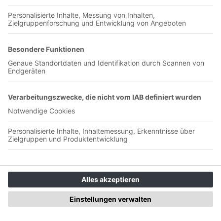
00:19:42
In dieser Folge gebe ich dir einen Leitfaden, wie du einen
erfolgreichen Start in deinem neuen Verein hinlegst. Dabei
geht es um mehr als nur die erste Trainingseinheit – ich
spreche über die Vorbereitung, den Aufbau von Beziehungen
und das Entwickeln einer gemeinsamen Basis mit deinen
Torhütern und dem Trainerteam. Du erfährst: - Warum du
dich intensiv auf deine neuen Torhüter vorbereiten solltest -
Wie du Gespräche mit deinem Team auf Augenhöhe führst -
Die wichtigsten Fragen für das erste Training und darüber
hinaus - Wie du Vertrauen und Respekt aufbaust, um
langfristig erfolgreich zu sein _________ Communities:
⁠⁠⁠⁠⁠⁠⁠⁠⁠⁠⁠⁠⁠⁠⁠⁠⁠⁠⁠⁠⁠⁠⁠⁠⁠⁠⁠⁠⁠⁠⁠⁠⁠⁠⁠Keepercation Free⁠⁠⁠⁠⁠⁠⁠⁠⁠⁠⁠⁠⁠⁠⁠⁠⁠⁠⁠⁠⁠⁠⁠⁠⁠⁠⁠⁠⁠⁠⁠⁠⁠⁠⁠ ⁠⁠⁠⁠⁠⁠⁠⁠⁠⁠⁠⁠⁠⁠⁠⁠⁠⁠⁠⁠⁠⁠⁠⁠⁠⁠⁠⁠⁠⁠⁠⁠⁠⁠⁠Keepercation⁠⁠⁠⁠⁠⁠⁠⁠⁠⁠⁠⁠⁠⁠⁠⁠⁠⁠⁠⁠⁠⁠⁠⁠⁠⁠⁠⁠⁠⁠⁠⁠⁠⁠⁠ Website: ⁠⁠⁠⁠⁠⁠⁠⁠⁠⁠⁠⁠⁠⁠⁠⁠⁠⁠⁠⁠⁠⁠⁠⁠⁠⁠⁠keepercation.de⁠⁠⁠⁠⁠⁠⁠⁠⁠⁠⁠⁠⁠⁠⁠⁠⁠⁠⁠⁠⁠⁠⁠⁠⁠⁠⁠
Social Links: ⁠⁠⁠⁠⁠⁠⁠⁠⁠⁠⁠⁠⁠⁠⁠⁠⁠⁠⁠⁠⁠⁠⁠⁠⁠⁠⁠⁠⁠⁠⁠⁠⁠⁠⁠Instagram⁠⁠⁠⁠⁠⁠⁠⁠⁠⁠⁠⁠⁠⁠⁠⁠⁠⁠⁠⁠⁠⁠⁠⁠⁠⁠⁠⁠⁠⁠⁠⁠⁠⁠⁠ ⁠⁠⁠⁠⁠⁠⁠⁠⁠⁠⁠⁠⁠⁠⁠⁠⁠⁠⁠⁠⁠⁠⁠⁠⁠⁠⁠⁠⁠⁠⁠⁠⁠⁠⁠TikTok⁠⁠⁠⁠⁠⁠⁠⁠⁠⁠⁠⁠⁠⁠⁠⁠⁠⁠⁠⁠⁠⁠⁠⁠⁠⁠⁠⁠⁠⁠⁠⁠⁠⁠⁠ ⁠⁠⁠⁠⁠⁠⁠⁠⁠⁠⁠⁠⁠⁠⁠⁠⁠⁠⁠⁠⁠⁠⁠⁠⁠⁠⁠⁠⁠⁠⁠⁠⁠⁠⁠Newsletter⁠⁠⁠⁠⁠⁠⁠⁠⁠⁠⁠⁠⁠⁠⁠⁠⁠⁠⁠⁠⁠⁠⁠⁠⁠⁠⁠⁠⁠⁠⁠⁠⁠⁠⁠
Kooperationspartner: Promocode: "keepercation20" ⁠⁠⁠⁠⁠⁠⁠⁠Catch &
Keep⁠⁠⁠⁠⁠⁠⁠⁠ _________ Der Podcast für Torwarttrainer: Adam
Kasprzik zeigt dir das Torwartspiel in der Tiefe, sodass du
dich als TW-Trainer weiterentwickeln kannst und es schaffst
erfolgreich, als TW-Trainer zu arbeiten und deine