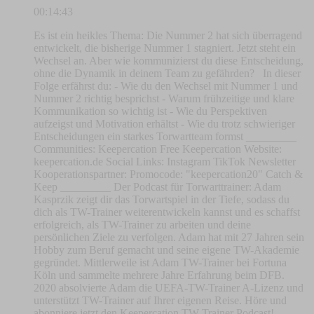
00:14:43
Es ist ein heikles Thema: Die Nummer 2 hat sich überragend
entwickelt, die bisherige Nummer 1 stagniert. Jetzt steht ein
Wechsel an. Aber wie kommunizierst du diese Entscheidung,
ohne die Dynamik in deinem Team zu gefährden? In dieser
Folge erfährst du: - Wie du den Wechsel mit Nummer 1 und
Nummer 2 richtig besprichst - Warum frühzeitige und klare
Kommunikation so wichtig ist - Wie du Perspektiven
aufzeigst und Motivation erhältst - Wie du trotz schwieriger
Entscheidungen ein starkes Torwartteam formst _________
Communities: ⁠⁠⁠⁠⁠⁠⁠⁠⁠⁠⁠⁠⁠⁠⁠⁠⁠⁠⁠⁠⁠⁠⁠⁠⁠⁠⁠⁠⁠⁠⁠⁠⁠⁠⁠⁠Keepercation Free⁠⁠⁠⁠⁠⁠⁠⁠⁠⁠⁠⁠⁠⁠⁠⁠⁠⁠⁠⁠⁠⁠⁠⁠⁠⁠⁠⁠⁠⁠⁠⁠⁠⁠⁠⁠ ⁠⁠⁠⁠⁠⁠⁠⁠⁠⁠⁠⁠⁠⁠⁠⁠⁠⁠⁠⁠⁠⁠⁠⁠⁠⁠⁠⁠⁠⁠⁠⁠⁠⁠⁠⁠Keepercation⁠⁠⁠⁠⁠⁠⁠⁠⁠⁠⁠⁠⁠⁠⁠⁠⁠⁠⁠⁠⁠⁠⁠⁠⁠⁠⁠⁠⁠⁠⁠⁠⁠⁠⁠⁠ Website:
⁠⁠⁠⁠⁠⁠⁠⁠⁠⁠⁠⁠⁠⁠⁠⁠⁠⁠⁠⁠⁠⁠⁠⁠⁠⁠⁠⁠keepercation.de⁠⁠⁠⁠⁠⁠⁠⁠⁠⁠⁠⁠⁠⁠⁠⁠⁠⁠⁠⁠⁠⁠⁠⁠⁠⁠⁠⁠ Social Links: ⁠⁠⁠⁠⁠⁠⁠⁠⁠⁠⁠⁠⁠⁠⁠⁠⁠⁠⁠⁠⁠⁠⁠⁠⁠⁠⁠⁠⁠⁠⁠⁠⁠⁠⁠⁠Instagram⁠⁠⁠⁠⁠⁠⁠⁠⁠⁠⁠⁠⁠⁠⁠⁠⁠⁠⁠⁠⁠⁠⁠⁠⁠⁠⁠⁠⁠⁠⁠⁠⁠⁠⁠⁠ ⁠⁠⁠⁠⁠⁠⁠⁠⁠⁠⁠⁠⁠⁠⁠⁠⁠⁠⁠⁠⁠⁠⁠⁠⁠⁠⁠⁠⁠⁠⁠⁠⁠⁠⁠⁠TikTok⁠⁠⁠⁠⁠⁠⁠⁠⁠⁠⁠⁠⁠⁠⁠⁠⁠⁠⁠⁠⁠⁠⁠⁠⁠⁠⁠⁠⁠⁠⁠⁠⁠⁠⁠⁠ ⁠⁠⁠⁠⁠⁠⁠⁠⁠⁠⁠⁠⁠⁠⁠⁠⁠⁠⁠⁠⁠⁠⁠⁠⁠⁠⁠⁠⁠⁠⁠⁠⁠⁠⁠⁠Newsletter⁠⁠⁠⁠⁠⁠⁠⁠⁠⁠⁠⁠⁠⁠⁠⁠⁠⁠⁠⁠⁠⁠⁠⁠⁠⁠⁠⁠⁠⁠⁠⁠⁠⁠⁠⁠
Kooperationspartner: Promocode: "keepercation20" ⁠⁠⁠⁠⁠⁠⁠⁠⁠Catch &
Keep⁠⁠⁠⁠⁠⁠⁠⁠⁠ _________ Der Podcast für Torwarttrainer: Adam
Kasprzik zeigt dir das Torwartspiel in der Tiefe, sodass du
dich als TW-Trainer weiterentwickeln kannst und es schaffst
erfolgreich, als TW-Trainer zu arbeiten und deine
persönlichen Ziele zu verfolgen. Adam hat mit 27 Jahren sein
Hobby zum Beruf gemacht und seine eigene TW-Akademie
gegründet. Mittlerweile ist Adam TW-Trainer bei Fortuna
Köln und sammelte mehrere Jahre Erfahrung beim DFB.
2020 absolvierte Adam die UEFA-TW-Trainer A-Lizenz und
unterstützt TW-Trainer auf Ihrer eigenen Reise. Höre und
abonniere jetzt den Keepercation TW-Trainer Podcast!