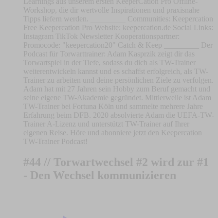
Learnings aus unserem ersten KeeperCation Pro Offline-
Workshop, die dir wertvolle Inspirationen und praxisnahe
Tipps liefern werden. _________ Communities: ⁠⁠⁠⁠⁠⁠⁠⁠⁠⁠⁠⁠⁠⁠⁠⁠⁠⁠⁠⁠⁠⁠⁠⁠⁠⁠⁠⁠⁠⁠⁠⁠⁠⁠⁠⁠⁠Keepercation
Free⁠⁠⁠⁠⁠⁠⁠⁠⁠⁠⁠⁠⁠⁠⁠⁠⁠⁠⁠⁠⁠⁠⁠⁠⁠⁠⁠⁠⁠⁠⁠⁠⁠⁠⁠⁠⁠ ⁠⁠⁠⁠⁠⁠⁠⁠⁠⁠⁠⁠⁠⁠⁠⁠⁠⁠⁠⁠⁠⁠⁠⁠⁠⁠⁠⁠⁠⁠⁠⁠⁠⁠⁠⁠⁠Keepercation⁠⁠⁠⁠⁠⁠⁠⁠⁠⁠⁠⁠⁠⁠⁠⁠⁠⁠⁠⁠⁠⁠⁠⁠⁠⁠⁠⁠⁠⁠⁠⁠⁠⁠⁠⁠⁠ Pro Website: ⁠⁠⁠⁠⁠⁠⁠⁠⁠⁠⁠⁠⁠⁠⁠⁠⁠⁠⁠⁠⁠⁠⁠⁠⁠⁠⁠⁠⁠keepercation.de⁠⁠⁠⁠⁠⁠⁠⁠⁠⁠⁠⁠⁠⁠⁠⁠⁠⁠⁠⁠⁠⁠⁠⁠⁠⁠⁠⁠⁠ Social Links:
⁠⁠⁠⁠⁠⁠⁠⁠⁠⁠⁠⁠⁠⁠⁠⁠⁠⁠⁠⁠⁠⁠⁠⁠⁠⁠⁠⁠⁠⁠⁠⁠⁠⁠⁠⁠⁠Instagram⁠⁠⁠⁠⁠⁠⁠⁠⁠⁠⁠⁠⁠⁠⁠⁠⁠⁠⁠⁠⁠⁠⁠⁠⁠⁠⁠⁠⁠⁠⁠⁠⁠⁠⁠⁠⁠ ⁠⁠⁠⁠⁠⁠⁠⁠⁠⁠⁠⁠⁠⁠⁠⁠⁠⁠⁠⁠⁠⁠⁠⁠⁠⁠⁠⁠⁠⁠⁠⁠⁠⁠⁠⁠⁠TikTok⁠⁠⁠⁠⁠⁠⁠⁠⁠⁠⁠⁠⁠⁠⁠⁠⁠⁠⁠⁠⁠⁠⁠⁠⁠⁠⁠⁠⁠⁠⁠⁠⁠⁠⁠⁠⁠ ⁠⁠⁠⁠⁠⁠⁠⁠⁠⁠⁠⁠⁠⁠⁠⁠⁠⁠⁠⁠⁠⁠⁠⁠⁠⁠⁠⁠⁠⁠⁠⁠⁠⁠⁠⁠⁠Newsletter⁠⁠⁠⁠⁠⁠⁠⁠⁠⁠⁠⁠⁠⁠⁠⁠⁠⁠⁠⁠⁠⁠⁠⁠⁠⁠⁠⁠⁠⁠⁠⁠⁠⁠⁠⁠⁠ Kooperationspartner:
Promocode: "keepercation20" ⁠⁠⁠⁠⁠⁠⁠⁠⁠⁠Catch & Keep⁠⁠⁠⁠⁠⁠⁠⁠⁠⁠ _________ Der
Podcast für Torwarttrainer: Adam Kasprzik zeigt dir das
Torwartspiel in der Tiefe, sodass du dich als TW-Trainer
weiterentwickeln kannst und es schaffst erfolgreich, als TW-
Trainer zu arbeiten und deine persönlichen Ziele zu verfolgen.
Adam hat mit 27 Jahren sein Hobby zum Beruf gemacht und
seine eigene TW-Akademie gegründet. Mittlerweile ist Adam
TW-Trainer bei Fortuna Köln und sammelte mehrere Jahre
Erfahrung beim DFB. 2020 absolvierte Adam die UEFA-TW-
Trainer A-Lizenz und unterstützt TW-Trainer auf Ihrer
eigenen Reise. Höre und abonniere jetzt den Keepercation
TW-Trainer Podcast!
#44 // Torwartwechsel #2 wird zur #1
- Den Wechsel kommunizieren