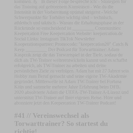
kommen. 💪 In dieser Folge bespreche ich: - Strategien für
das Training auf gefrorenem Kunstrasen - Wie du die
Intensität in der Vorbereitung optimal steigerst - Welche
Schwerpunkte für Torhüter wichtig sind – technisch,
athletisch und taktisch - Warum die Erhaltungsphase in der
Rückrunde so entscheidend ist _________ Communities:
⁠⁠⁠⁠⁠⁠⁠⁠⁠⁠⁠⁠⁠⁠⁠⁠⁠⁠⁠⁠⁠⁠⁠⁠⁠⁠⁠⁠⁠⁠⁠⁠⁠⁠⁠Keepercation Free⁠⁠⁠⁠⁠⁠⁠⁠⁠⁠⁠⁠⁠⁠⁠⁠⁠⁠⁠⁠⁠⁠⁠⁠⁠⁠⁠⁠⁠⁠⁠⁠⁠⁠⁠ ⁠⁠⁠⁠⁠⁠⁠⁠⁠⁠⁠⁠⁠⁠⁠⁠⁠⁠⁠⁠⁠⁠⁠⁠⁠⁠⁠⁠⁠⁠⁠⁠⁠⁠⁠Keepercation⁠⁠⁠⁠⁠⁠⁠⁠⁠⁠⁠⁠⁠⁠⁠⁠⁠⁠⁠⁠⁠⁠⁠⁠⁠⁠⁠⁠⁠⁠⁠⁠⁠⁠⁠ Website: ⁠⁠⁠⁠⁠⁠⁠⁠⁠⁠⁠⁠⁠⁠⁠⁠⁠⁠⁠⁠⁠⁠⁠⁠⁠⁠⁠keepercation.de⁠⁠⁠⁠⁠⁠⁠⁠⁠⁠⁠⁠⁠⁠⁠⁠⁠⁠⁠⁠⁠⁠⁠⁠⁠⁠⁠
Social Links: ⁠⁠⁠⁠⁠⁠⁠⁠⁠⁠⁠⁠⁠⁠⁠⁠⁠⁠⁠⁠⁠⁠⁠⁠⁠⁠⁠⁠⁠⁠⁠⁠⁠⁠⁠Instagram⁠⁠⁠⁠⁠⁠⁠⁠⁠⁠⁠⁠⁠⁠⁠⁠⁠⁠⁠⁠⁠⁠⁠⁠⁠⁠⁠⁠⁠⁠⁠⁠⁠⁠⁠ ⁠⁠⁠⁠⁠⁠⁠⁠⁠⁠⁠⁠⁠⁠⁠⁠⁠⁠⁠⁠⁠⁠⁠⁠⁠⁠⁠⁠⁠⁠⁠⁠⁠⁠⁠TikTok⁠⁠⁠⁠⁠⁠⁠⁠⁠⁠⁠⁠⁠⁠⁠⁠⁠⁠⁠⁠⁠⁠⁠⁠⁠⁠⁠⁠⁠⁠⁠⁠⁠⁠⁠ ⁠⁠⁠⁠⁠⁠⁠⁠⁠⁠⁠⁠⁠⁠⁠⁠⁠⁠⁠⁠⁠⁠⁠⁠⁠⁠⁠⁠⁠⁠⁠⁠⁠⁠⁠Newsletter⁠⁠⁠⁠⁠⁠⁠⁠⁠⁠⁠⁠⁠⁠⁠⁠⁠⁠⁠⁠⁠⁠⁠⁠⁠⁠⁠⁠⁠⁠⁠⁠⁠⁠⁠
Kooperationspartner: Promocode: "keepercation20" ⁠⁠⁠⁠⁠⁠⁠⁠Catch &
Keep⁠⁠⁠⁠⁠⁠⁠⁠ _________ Der Podcast für Torwarttrainer: Adam
Kasprzik zeigt dir das Torwartspiel in der Tiefe, sodass du
dich als TW-Trainer weiterentwickeln kannst und es schaffst
erfolgreich, als TW-Trainer zu arbeiten und deine
persönlichen Ziele zu verfolgen. Adam hat mit 27 Jahren sein
Hobby zum Beruf gemacht und seine eigene TW-Akademie
gegründet. Mittlerweile ist Adam TW-Trainer bei Fortuna
Köln und sammelte mehrere Jahre Erfahrung beim DFB.
2020 absolvierte Adam die UEFA-TW-Trainer A-Lizenz und
unterstützt TW-Trainer auf Ihrer eigenen Reise. Höre und
abonniere jetzt den Keepercation TW-Trainer Podcast!
#41 // Vereinswechsel als
Torwarttrainer? So startest du
richtig!