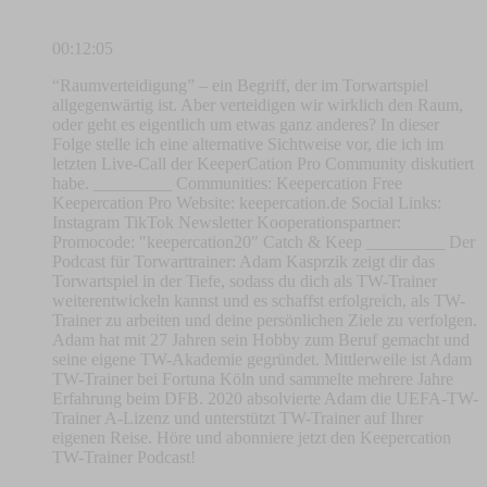
00:12:05
“Raumverteidigung” – ein Begriff, der im Torwartspiel
allgegenwärtig ist. Aber verteidigen wir wirklich den Raum,
oder geht es eigentlich um etwas ganz anderes? In dieser
Folge stelle ich eine alternative Sichtweise vor, die ich im
letzten Live-Call der KeeperCation Pro Community diskutiert
habe. _________ Communities: ⁠⁠⁠⁠⁠⁠⁠⁠⁠⁠⁠⁠⁠⁠⁠⁠⁠⁠⁠⁠⁠⁠⁠⁠⁠⁠⁠⁠⁠⁠⁠⁠⁠⁠⁠⁠⁠⁠Keepercation Free⁠⁠⁠⁠⁠⁠⁠⁠⁠⁠⁠⁠⁠⁠⁠⁠⁠⁠⁠⁠⁠⁠⁠⁠⁠⁠⁠⁠⁠⁠⁠⁠⁠⁠⁠⁠⁠⁠
⁠⁠⁠⁠⁠⁠⁠⁠⁠⁠⁠⁠⁠⁠⁠⁠⁠⁠⁠⁠⁠⁠⁠⁠⁠⁠⁠⁠⁠⁠⁠⁠⁠⁠⁠⁠⁠⁠Keepercation⁠⁠⁠⁠⁠⁠⁠⁠⁠⁠⁠⁠⁠⁠⁠⁠⁠⁠⁠⁠⁠⁠⁠⁠⁠⁠⁠⁠⁠⁠⁠⁠⁠⁠⁠⁠⁠ Pro⁠ Website: ⁠⁠⁠⁠⁠⁠⁠⁠⁠⁠⁠⁠⁠⁠⁠⁠⁠⁠⁠⁠⁠⁠⁠⁠⁠⁠⁠⁠⁠⁠keepercation.de⁠⁠⁠⁠⁠⁠⁠⁠⁠⁠⁠⁠⁠⁠⁠⁠⁠⁠⁠⁠⁠⁠⁠⁠⁠⁠⁠⁠⁠⁠ Social Links:
⁠⁠⁠⁠⁠⁠⁠⁠⁠⁠⁠⁠⁠⁠⁠⁠⁠⁠⁠⁠⁠⁠⁠⁠⁠⁠⁠⁠⁠⁠⁠⁠⁠⁠⁠⁠⁠⁠Instagram⁠⁠⁠⁠⁠⁠⁠⁠⁠⁠⁠⁠⁠⁠⁠⁠⁠⁠⁠⁠⁠⁠⁠⁠⁠⁠⁠⁠⁠⁠⁠⁠⁠⁠⁠⁠⁠⁠ ⁠⁠⁠⁠⁠⁠⁠⁠⁠⁠⁠⁠⁠⁠⁠⁠⁠⁠⁠⁠⁠⁠⁠⁠⁠⁠⁠⁠⁠⁠⁠⁠⁠⁠⁠⁠⁠⁠TikTok⁠⁠⁠⁠⁠⁠⁠⁠⁠⁠⁠⁠⁠⁠⁠⁠⁠⁠⁠⁠⁠⁠⁠⁠⁠⁠⁠⁠⁠⁠⁠⁠⁠⁠⁠⁠⁠⁠ ⁠⁠⁠⁠⁠⁠⁠⁠⁠⁠⁠⁠⁠⁠⁠⁠⁠⁠⁠⁠⁠⁠⁠⁠⁠⁠⁠⁠⁠⁠⁠⁠⁠⁠⁠⁠⁠⁠Newsletter⁠⁠⁠⁠⁠⁠⁠⁠⁠⁠⁠⁠⁠⁠⁠⁠⁠⁠⁠⁠⁠⁠⁠⁠⁠⁠⁠⁠⁠⁠⁠⁠⁠⁠⁠⁠⁠⁠ Kooperationspartner:
Promocode: "keepercation20" ⁠⁠⁠⁠⁠⁠⁠⁠⁠⁠⁠Catch & Keep⁠⁠⁠⁠⁠⁠⁠⁠⁠⁠⁠ _________ Der
Podcast für Torwarttrainer: Adam Kasprzik zeigt dir das
Torwartspiel in der Tiefe, sodass du dich als TW-Trainer
weiterentwickeln kannst und es schaffst erfolgreich, als TW-
Trainer zu arbeiten und deine persönlichen Ziele zu verfolgen.
Adam hat mit 27 Jahren sein Hobby zum Beruf gemacht und
seine eigene TW-Akademie gegründet. Mittlerweile ist Adam
TW-Trainer bei Fortuna Köln und sammelte mehrere Jahre
Erfahrung beim DFB. 2020 absolvierte Adam die UEFA-TW-
Trainer A-Lizenz und unterstützt TW-Trainer auf Ihrer
eigenen Reise. Höre und abonniere jetzt den Keepercation
TW-Trainer Podcast!