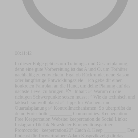
00:11:42
In dieser Folge geht es um Trainings- und Gesamtplanung,
denn eine gute Vorbereitung ist das A und O, um Torhüter
nachhaltig zu entwickeln. Egal ob Rückrunde, neue Saison
oder langfristige Entwicklungsziele – ich gebe dir einen
konkreten Fahrplan an die Hand, um deine Planung auf das
nächste Level zu bringen. 💡 Inhalt: ✅ Warum du die
richtigen Schwerpunkte setzen musst ✅ Wie du technisch und
taktisch sinnvoll planst ✅ Tipps für Wochen- und
Quartalsplanung ✅ Kontrollmechanismen: So überprüfst du
deine Fortschritte _________ Communities: ⁠⁠⁠⁠⁠⁠⁠⁠⁠⁠⁠⁠⁠⁠⁠⁠⁠⁠⁠⁠⁠⁠⁠⁠⁠⁠⁠⁠⁠⁠⁠⁠⁠⁠⁠Keepercation
Free⁠⁠⁠⁠⁠⁠⁠⁠⁠⁠⁠⁠⁠⁠⁠⁠⁠⁠⁠⁠⁠⁠⁠⁠⁠⁠⁠⁠⁠⁠⁠⁠⁠⁠⁠ ⁠⁠⁠⁠⁠⁠⁠⁠⁠⁠⁠⁠⁠⁠⁠⁠⁠⁠⁠⁠⁠⁠⁠⁠⁠⁠⁠⁠⁠⁠⁠⁠⁠⁠⁠Keepercation⁠⁠⁠⁠⁠⁠⁠⁠⁠⁠⁠⁠⁠⁠⁠⁠⁠⁠⁠⁠⁠⁠⁠⁠⁠⁠⁠⁠⁠⁠⁠⁠⁠⁠⁠ Website: ⁠⁠⁠⁠⁠⁠⁠⁠⁠⁠⁠⁠⁠⁠⁠⁠⁠⁠⁠⁠⁠⁠⁠⁠⁠⁠⁠keepercation.de⁠⁠⁠⁠⁠⁠⁠⁠⁠⁠⁠⁠⁠⁠⁠⁠⁠⁠⁠⁠⁠⁠⁠⁠⁠⁠⁠ Social Links:
⁠⁠⁠⁠⁠⁠⁠⁠⁠⁠⁠⁠⁠⁠⁠⁠⁠⁠⁠⁠⁠⁠⁠⁠⁠⁠⁠⁠⁠⁠⁠⁠⁠⁠⁠Instagram⁠⁠⁠⁠⁠⁠⁠⁠⁠⁠⁠⁠⁠⁠⁠⁠⁠⁠⁠⁠⁠⁠⁠⁠⁠⁠⁠⁠⁠⁠⁠⁠⁠⁠⁠ ⁠⁠⁠⁠⁠⁠⁠⁠⁠⁠⁠⁠⁠⁠⁠⁠⁠⁠⁠⁠⁠⁠⁠⁠⁠⁠⁠⁠⁠⁠⁠⁠⁠⁠⁠TikTok⁠⁠⁠⁠⁠⁠⁠⁠⁠⁠⁠⁠⁠⁠⁠⁠⁠⁠⁠⁠⁠⁠⁠⁠⁠⁠⁠⁠⁠⁠⁠⁠⁠⁠⁠ ⁠⁠⁠⁠⁠⁠⁠⁠⁠⁠⁠⁠⁠⁠⁠⁠⁠⁠⁠⁠⁠⁠⁠⁠⁠⁠⁠⁠⁠⁠⁠⁠⁠⁠⁠Newsletter⁠⁠⁠⁠⁠⁠⁠⁠⁠⁠⁠⁠⁠⁠⁠⁠⁠⁠⁠⁠⁠⁠⁠⁠⁠⁠⁠⁠⁠⁠⁠⁠⁠⁠⁠ Kooperationspartner:
Promocode: "keepercation20" ⁠⁠⁠⁠⁠⁠⁠⁠Catch & Keep⁠⁠⁠⁠⁠⁠⁠⁠ _________ Der
Podcast für Torwarttrainer: Adam Kasprzik zeigt dir das