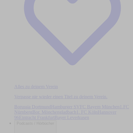
Alles zu deinem Verein
Verpasse nie wieder einen Titel zu deinem Verein.
Borussia Dortmund
Hamburger SV
FC Bayern München
1.FC
Nürnberg
Bor. Mönchengladbach
1. FC Köln
Hannover
96
Eintracht Frankfurt
Bayer Leverkusen
Podcasts / Hörbücher