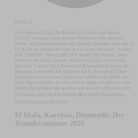
00:44:13
Beschreibung folgtAlle Bundesliga-Trikots der Saison
2026/27 kommen heute auf den Prüfstand: Wir sortieren
Heim- und Auswärtstrikots von Bayern München über den 1.
FC Köln bis Werder Bremen in vier Tiers zwischen "kaufen"
und "hässlich". Davor gibt's wie immer das Weekly, unter
anderem mit Julian Brandts Wechsel zu Ajax Amsterdam,
Maxence Lacroix bei Chelsea und Konstantin Karetsas bei
Borussia Dortmund. Ein Hinweis noch: Bei einem Trikot-
Ranking lohnt sich das Video heute wirklich.Ihr findet uns
unter http://mvpclub.de oder @mvpclubde auf allen Socials.
Wenn's dir gefallen hat, würden wir uns sehr über eine gute
Bewertung und ein Abo freuen! ⚽️#fussball #bundesliga
#trikots #podcast #mvpclub
El Mala, Karetsas, Diomandé: Der
Transfersommer 2026