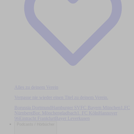
Alles zu deinem Verein
Verpasse nie wieder einen Titel zu deinem Verein.
Borussia Dortmund
Hamburger SV
FC Bayern München
1.FC
Nürnberg
Bor. Mönchengladbach
1. FC Köln
Hannover
96
Eintracht Frankfurt
Bayer Leverkusen
Podcasts / Hörbücher