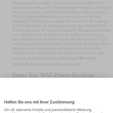
Deutschland-Boot saßen, ist es auch schon wieder vorbei.
Deutschland verlor im Achtelfinale gegen Paraguay: Natürlich
reden wir darüber welche Entscheidungen zu dem Aus der
DFB-Elf geführt haben und was wir uns für die Zukunft
wünschen. Darüber hinaus reden wir auch über die anderen
16tel-Finals und unser allgemeines Fazit zum Turnier bisher.
Davor fangen wir im Weekly eine ganze Menge an nationalen
wie internationalen Transfers ein.Im spielerischen Format
raten Maxi & Bene heute im klassischen Wer bin Ich? Spiel
jeweils gegeneinander welcher WM-Spieler sie sind.Ihr findet
uns unter http://mvpclub.de oder @mvpclubde auf allen
Socials. Wenn's dir gefallen hat, würden wir uns sehr über
eine gute Bewertung und ein Abo freuen! ⚽️#fussball
#wm2026 #bundesliga #podcast #mvpclub
Unser live WM-Power-Ranking