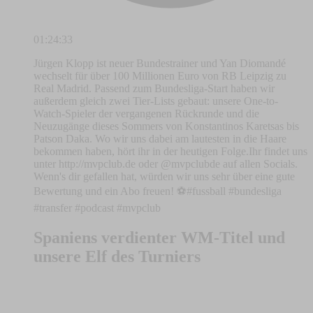
01:24:33
Jürgen Klopp ist neuer Bundestrainer und Yan Diomandé
wechselt für über 100 Millionen Euro von RB Leipzig zu
Real Madrid. Passend zum Bundesliga-Start haben wir
außerdem gleich zwei Tier-Lists gebaut: unsere One-to-
Watch-Spieler der vergangenen Rückrunde und die
Neuzugänge dieses Sommers von Konstantinos Karetsas bis
Patson Daka. Wo wir uns dabei am lautesten in die Haare
bekommen haben, hört ihr in der heutigen Folge.Ihr findet uns
unter http://mvpclub.de oder @mvpclubde auf allen Socials.
Wenn's dir gefallen hat, würden wir uns sehr über eine gute
Bewertung und ein Abo freuen! ⚽️#fussball #bundesliga
#transfer #podcast #mvpclub
Spaniens verdienter WM-Titel und
unsere Elf des Turniers