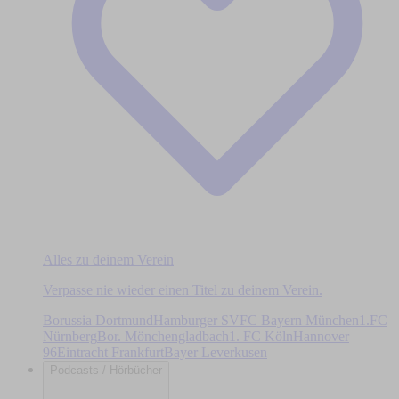
Alles zu deinem Verein
Verpasse nie wieder einen Titel zu deinem Verein.
Borussia Dortmund
Hamburger SV
FC Bayern München
1.FC
Nürnberg
Bor. Mönchengladbach
1. FC Köln
Hannover
96
Eintracht Frankfurt
Bayer Leverkusen
Podcasts / Hörbücher