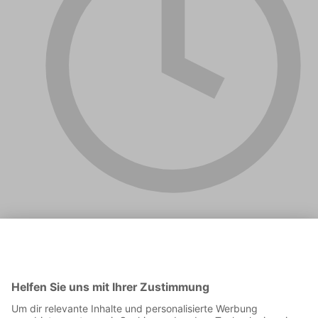
00:05:53
Fünf sieglose Spiele in Folge. Nach Rekord-Start folgt
Rekord-Absturz. Was ist da los beim HSV? Wir schauen
genau hin und analysieren die Situation bei den Rothosen.
Die letzten Infos vorm Nordderby |