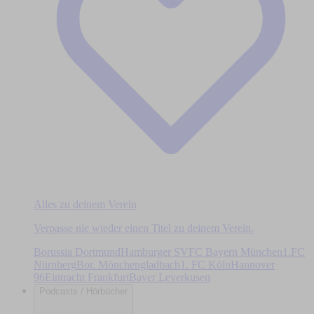
Alles zu deinem Verein
Verpasse nie wieder einen Titel zu deinem Verein.
Borussia Dortmund
Hamburger SV
FC Bayern München
1.FC
Nürnberg
Bor. Mönchengladbach
1. FC Köln
Hannover
96
Eintracht Frankfurt
Bayer Leverkusen
Podcasts / Hörbücher