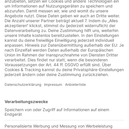
00:59:34
Der Vaduzer Sportchef über seine FCA-Vergangenheit und
das Duell gegen Vaduz Vaduz und Aarau liefern sich diese
Saison einen epischen Kampf um den Aufstieg. Für den
Erfolg in Liechtenstein ist auch Sportchef Franz Burgmeier
verantwortlich. Das FCV-Urgestein spielte 2005/06 auch für
den FCA - also noch in der Ära der «Unabsteigbaren». Über
diese Zeit, das kommende Direktduell im Brügglifeld und
noch viel mehr reden wir in dieser Folge.
Folge 75: Täggtäggtägg statt Tiki-
Taka