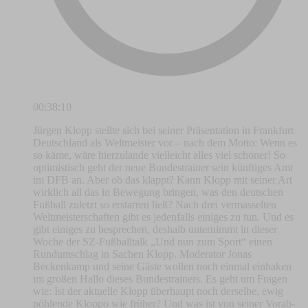
00:38:10
Jürgen Klopp stellte sich bei seiner Präsentation in Frankfurt
Deutschland als Weltmeister vor – nach dem Motto: Wenn es
so käme, wäre hierzulande vielleicht alles viel schöner! So
optimistisch geht der neue Bundestrainer sein künftiges Amt
im DFB an. Aber ob das klappt? Kann Klopp mit seiner Art
wirklich all das in Bewegung bringen, was den deutschen
Fußball zuletzt so erstarren ließ? Nach drei vermasselten
Weltmeisterschaften gibt es jedenfalls einiges zu tun. Und es
gibt einiges zu besprechen, deshalb unternimmt in dieser
Woche der SZ-Fußballtalk „Und nun zum Sport“ einen
Rundumschlag in Sachen Klopp. Moderator Jonas
Beckenkamp und seine Gäste wollen noch einmal einhaken
im großen Hallo dieses Bundestrainers. Es geht um Fragen
wie: Ist der aktuelle Klopp überhaupt noch derselbe, ewig
pöhlende Kloppo wie früher? Und was ist von seiner Vorab-