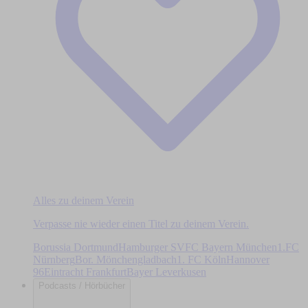
Alles zu deinem Verein
Verpasse nie wieder einen Titel zu deinem Verein.
Borussia Dortmund
Hamburger SV
FC Bayern München
1.FC
Nürnberg
Bor. Mönchengladbach
1. FC Köln
Hannover
96
Eintracht Frankfurt
Bayer Leverkusen
Podcasts / Hörbücher