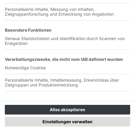
gewonnene Länderspiele reichen würden, um wieder
Rückhalt als Bundestrainer zu gewinnen. Bei Berti Vogts hat
das funktioniert, er durfte nach der enttäuschenden WM 1994
bleiben – und holte 1996 den EM-Titel. Doch der Glaube an
eine solche Entwicklung scheint im Fall von Nagelsmann
nicht länger vorhanden zu sein, zu sehr hat seine Reputation
gelitten. Wie also geht es weiter für die deutsche
Nationalmannschaft? Übernimmt Jürgen Klopp? Was spricht
für, was gegen ihn? Oder kommt ein anderer jener
Kandidaten, deren Namen kursieren? Und folgt ein
Generationenwechsel im Kader? Darüber spricht Moderatorin
Anna Dreher mit SZ-Fußballchef Christof Kneer und WM-
Reporter Philipp Selldorf, die beide seit Jahren über die
Nationalmannschaft berichten. Moderation, Redaktion: Anna
Dreher Produktion: Carlo Sarsky Lankheit Klicken Sie hier,
wenn Sie sich für ein Digitalabo der SZ interessieren, um
unsere exklusiven Podcast-Serien zu hören: www.sz.de/mehr-
podcasts Mehr über die Angebote unserer Werbepartnerinnen
und -partner finden Sie HIER
Nächste WM, nächstes Fiasko,
Deutschland ist raus – und jetzt?