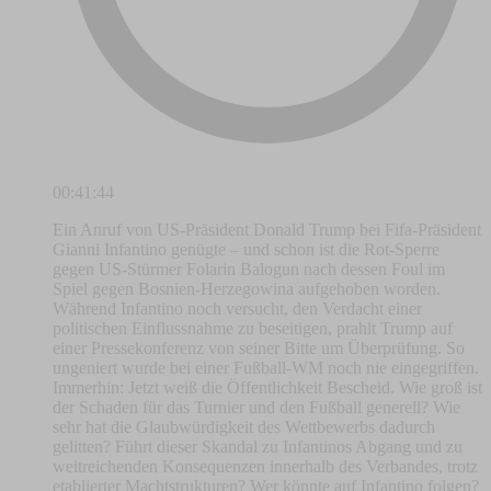
00:41:44
Ein Anruf von US-Präsident Donald Trump bei Fifa-Präsident
Gianni Infantino genügte – und schon ist die Rot-Sperre
gegen US-Stürmer Folarin Balogun nach dessen Foul im
Spiel gegen Bosnien-Herzegowina aufgehoben worden.
Während Infantino noch versucht, den Verdacht einer
politischen Einflussnahme zu beseitigen, prahlt Trump auf
einer Pressekonferenz von seiner Bitte um Überprüfung. So
ungeniert wurde bei einer Fußball-WM noch nie eingegriffen.
Immerhin: Jetzt weiß die Öffentlichkeit Bescheid. Wie groß ist
der Schaden für das Turnier und den Fußball generell? Wie
sehr hat die Glaubwürdigkeit des Wettbewerbs dadurch
gelitten? Führt dieser Skandal zu Infantinos Abgang und zu
weitreichenden Konsequenzen innerhalb des Verbandes, trotz
etablierter Machtstrukturen? Wer könnte auf Infantino folgen?