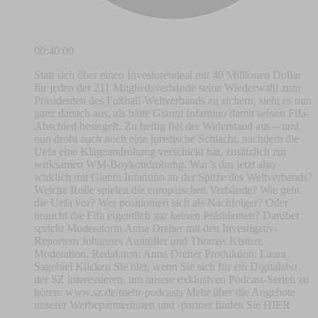
00:40:00
Statt sich über einen Investorendeal mit 40 Millionen Dollar
für jeden der 211 Mitgliedsverbände seine Wiederwahl zum
Präsidenten des Fußball-Weltverbands zu sichern, sieht es nun
ganz danach aus, als hätte Gianni Infantino damit seinen Fifa-
Abschied besiegelt. Zu heftig fiel der Widerstand aus – und
nun droht auch noch eine juristische Schlacht, nachdem die
Uefa eine Klageandrohung verschickt hat, zusätzlich zur
wirksamen WM-Boykottdrohung. War’s das jetzt also
wirklich mit Gianni Infantino an der Spitze des Weltverbands?
Welche Rolle spielen die europäischen Verbände? Wie geht
die Uefa vor? Wer positioniert sich als Nachfolger? Oder
braucht die Fifa eigentlich gar keinen Präsidenten? Darüber
spricht Moderatorin Anna Dreher mit den Investigativ-
Reportern Johannes Aumüller und Thomas Kistner.
Moderation, Redaktion: Anna Dreher Produktion: Laura
Sagebiel Klicken Sie hier, wenn Sie sich für ein Digitalabo
der SZ interessieren, um unsere exklusiven Podcast-Serien zu
hören: www.sz.de/mehr-podcasts Mehr über die Angebote
unserer Werbepartnerinnen und -partner finden Sie HIER