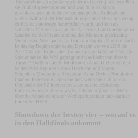
Titelverteidiger Argentinien wieder mal gezeigt, wie exzellent
sie Fußball spielen können und was für ein taktisch
geschlossenes und defensiv herausragendes Kollektiv sie
bilden. Während der Mannschaft um Lionel Messi nur wenig
einfiel, sie stattdessen hangreiflich wurde und sich als
schlechter Verlierer präsentierte. Als erstes Land überhaupt ist
Spanien bei den Frauen und bei den Männern gleichzeitig
Weltmeister. Was macht das Team um Kapitän Rodri so stark?
Ist das der Beginn einer neuen Dynastie wie von 2008 bis
2012? Welche Rolle spielt Trainer Luis de la Fuente? Welche
Spieler haben die WM geprägt und was bleibt von diesem
Turnier? Darüber spricht Moderatorin Anna Dreher mit den
beiden WM-Reportern Boris Herrmann und Martin
Schneider. Moderation, Redaktion: Anna Dreher Produktion:
Imanuel Pedersen Klicken Sie hier, wenn Sie sich für ein
Digitalabo der SZ interessieren, um unsere exklusiven
Podcast-Serien zu hören: www.sz.de/mehr-podcasts Mehr
über die Angebote unserer Werbepartnerinnen und -partner
finden Sie HIER
Showdown der besten vier – worauf es
in den Halbfinals ankommt