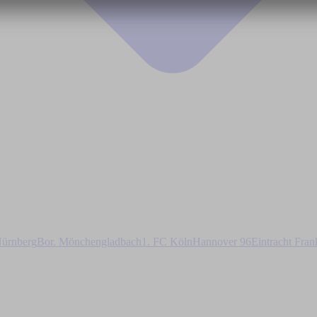
ürnberg
Bor. Mönchengladbach
1. FC Köln
Hannover 96
Eintracht Fran