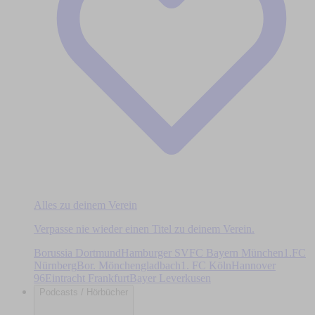
Alles zu deinem Verein
Verpasse nie wieder einen Titel zu deinem Verein.
Borussia Dortmund
Hamburger SV
FC Bayern München
1.FC
Nürnberg
Bor. Mönchengladbach
1. FC Köln
Hannover
96
Eintracht Frankfurt
Bayer Leverkusen
Podcasts / Hörbücher