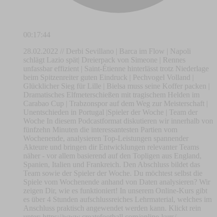
00:17:44
28.02.2022 // Derbi Sevillano | Barca im Flow | Napoli
schlägt Lazio spät| Dreierpack von Simeone | Rennes
unfassbar effizient | Saint-Étienne hinterlässt trotz Niederlage
beim Spitzenreiter guten Eindruck | Pechvogel Volland |
Glücklicher Sieg für Lille | Bielsa muss seine Koffer packen |
Dramatisches Elfmeterschießen mit tragischem Helden im
Carabao Cup | Trabzonspor auf dem Weg zur Meisterschaft |
Unentschieden in Portugal |Spieler der Woche | Team der
Woche In diesem Podcastformat diskutieren wir innerhalb von
fünfzehn Minuten die interessantesten Partien vom
Wochenende, analysieren Top-Leistungen spannender
Akteure und bringen dir Entwicklungen relevanter Teams
näher - vor allem basierend auf den Topligen aus England,
Spanien, Italien und Frankreich. Den Abschluss bildet das
Team sowie der Spieler der Woche. Du möchtest selbst die
Spiele vom Wochenende anhand von Daten analysieren? Wir
zeigen Dir, wie es funktioniert! In unserem Online-Kurs gibt
es über 4 Stunden aufschlussreiches Lehrmaterial, welches im
Anschluss praktisch angewendet werden kann. Klickt rein
unter: https://www.createfootball.com/online-kurs/