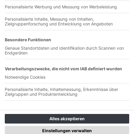
Ultras Frankfurt, DFB, DFL, 1.FC Magdeburg, Hannes,
Alemannia Aachen, Würzburger Kickers, SV Sieboldshöhe,
1.FC Nürnberg, VfL Bochum, echt VfL, Saalefront, Hertha
BSC, Kurvenhilfe Leverkusen, Fankultur
Olympia-Verlag GmbH
Badstraße 4-6
90402 Nürnberg
Unterstütze uns <3
👉 Podcast einreichen
👉 Selber einen Podcast starten
👉 Supporter
werden