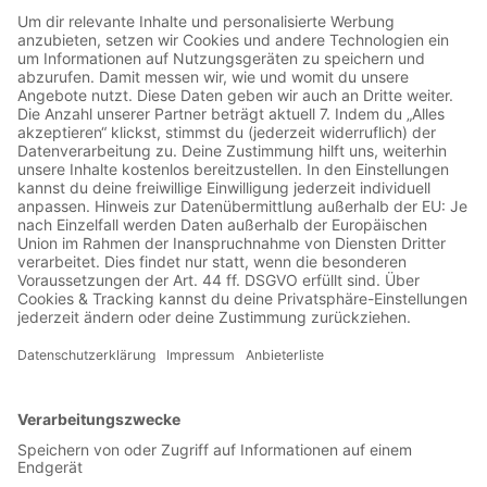
00:18:42
20 Jahre Commando Cannstatt, Hooliganismus in Russland
sollte legalisiert werden und Heino Hassler, Mitarbeiter beim
Nürnberger Fanprojekt, verstarb. Um diese und weiterer
Themen geht es in dieser Folge. Beteiligte Vereine /
Gruppierungen etc.: Bradford City, Borussia Dortmund,
Riot0213, Dortmund Ost Hooligans, FC Carl Zeiss Jena, FC
St. Pauli, 1. FC Köln, FC Augsburg, RB Leipzig,
Polizeigewerkschaft, Rainer Wendt, Borussia
Mönchengladbach, Scenario Fanatico, Schalke 04, SC
Paderborn, Blau-Schwarzer Dialog, UltrA Team Bremen,
Werder Bremen, Rasenballsport Leipzig, Heino Hassler, 1.
FC Nürnberg, Fanprojekt Nürnberg, Blockade Sandhausen,
SV Sandhausen, FSV Mainz 05, Ultraszene Mainz, Gruabn
Tribüne, SK Sturm Graz, ProFans, Commando Cannstatt,
VfB Stuttgart, FC St. Pauli, Trabzonspor, Rot-Weiss Essen,