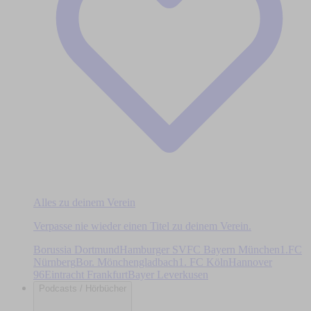
Alles zu deinem Verein
Verpasse nie wieder einen Titel zu deinem Verein.
Borussia Dortmund
Hamburger SV
FC Bayern München
1.FC
Nürnberg
Bor. Mönchengladbach
1. FC Köln
Hannover
96
Eintracht Frankfurt
Bayer Leverkusen
Podcasts / Hörbücher