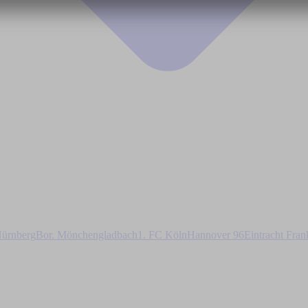
ürnberg
Bor. Mönchengladbach
1. FC Köln
Hannover 96
Eintracht Fran