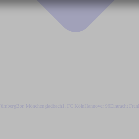
ürnberg
Bor. Mönchengladbach
1. FC Köln
Hannover 96
Eintracht Fran