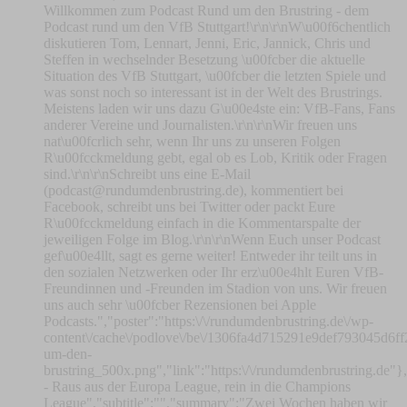
Willkommen zum Podcast Rund um den Brustring - dem
Podcast rund um den VfB Stuttgart!\r\n\r\nW\u00f6chentlich
diskutieren Tom, Lennart, Jenni, Eric, Jannick, Chris und
Steffen in wechselnder Besetzung \u00fcber die aktuelle
Situation des VfB Stuttgart, \u00fcber die letzten Spiele und
was sonst noch so interessant ist in der Welt des Brustrings.
Meistens laden wir uns dazu G\u00e4ste ein: VfB-Fans, Fans
anderer Vereine und Journalisten.\r\n\r\nWir freuen uns
nat\u00fcrlich sehr, wenn Ihr uns zu unseren Folgen
R\u00fcckmeldung gebt, egal ob es Lob, Kritik oder Fragen
sind.\r\n\r\nSchreibt uns eine E-Mail
(
podcast@rundumdenbrustring.de
), kommentiert bei Facebook, schreibt uns bei Twitter oder packt Eure R\u00fcckmeldung einfach in die Kommentarspalte der jeweiligen Folge im Blog.\r\n\r\nWenn Euch unser Podcast gef\u00e4llt, sagt es gerne weiter! Entweder ihr teilt uns in den sozialen Netzwerken oder Ihr erz\u00e4hlt Euren VfB-Freundinnen und -Freunden im Stadion von uns. Wir freuen uns auch sehr \u00fcber Rezensionen bei Apple Podcasts.","poster":"https:\/\/rundumdenbrustring.de\/wp-content\/cache\/podlove\/be\/1306fa4d715291e9def793045d6ff2\/rund-um-den-brustring_500x.png","link":"https:\/\/rundumdenbrustring.de"},"title":"RudB280 - Raus aus der Europa League, rein in die Champions League","subtitle":"","summary":"Zwei Wochen haben wir terminbedingt Pause gemacht, in denen eine Menge passiert ist.\n\nRaus aus der Europa League, aber in der Bundesliga mit Kurs auf Europa - so lassen sich die vier Spiele zusammenfassen, \u00fcber die wir in dieser Folge reden. Zun\u00e4chst geht es um die zwei Niederlagen gegen den FC Porto und das damit verbundene bittere Ausscheiden aus der Europa League. Wir sprechen dar\u00fcber, was dem VfB zum Viertelfinale gefehlt hat und wie wir die Europapokal-Saison bewerten. In der Liga l\u00e4uft es ungleich besser, nach dem 1:0 in Leipzig und dem 5:2 in Augburg - jeweils nach den anstrengenden Spielen gegen Porto -\u00a0 steht der VfB nach 27 Spielen auf Platz 3. Wir sprechen \u00fcber die Siege und die Perspektive vor dem Saisonendspurt, der an Ostern mit einem Heimspiel gegen Dortmund eingeleitet wird. Au\u00dferdem reden wir \u00fcber die Nationalmannschafts-Berufungen der VfB-Spieler und blicken abschlie\u00dfend auf die anderen VfB-Mannschaften - bei denen mit Rekord-Heimspiel, Trainerentlassung und Pokalfinal-Einzug auch einiges passiert ist - und die Leihspieler.\n\nDiese Folge konntet Ihr diesmal wieder live auf unserem Twitch-Kanal mitverfolgen!\n\nDie Themen im \u00dcberblick\n\n00:01:00\u00a0 \u00a0Begr\u00fc\u00dfung\n00:03:04\u00a0 \u00a0Aktuelle Themen\n00:13:02\u00a0 \u00a0Die Spiele gegen Porto\n00:13:20\u00a0 \u00a0Das 1:2 im Hinspiel\n00:14:46\u00a0 \u00a0Das 0:2 im R\u00fcckspiel\n00:25:22\u00a0 \u00a0Das 1:0 gegen Leipzig\n00:34:16\u00a0 \u00a0Das 5:2 in Augsburg\n00:36:43\u00a0 \u00a0Die erste Halbzeit\n00:38:05\u00a0 \u00a0Das 1:0 durch Undav\n00:41:43\u00a0 \u00a0Das 2:0 durch Tom\u00e1s und das 3:0 durch Nartey\n00:51:03\u00a0 \u00a0Die zweite Halbzeit\n00:51:45\u00a0 \u00a0Das 3:1 durch Rieder und das 4:1 durch Undav\n00:57:25\u00a0 \u00a0Das 4:2 durch Kade und das 5:2 durch Demirovic\n01:03:13\u00a0 \u00a0Fazit\n01:11:14\u00a0 \u00a0Die Lage nach dem siebenundzwanzigsten Spieltag\n01:20:52\u00a0 \u00a0Blick auf Dortmund\n01:28:32\u00a0 \u00a0Rund um die anderen VfB-Mannschaften & VfB-Leihspieler\n\nRund um den Brustring unterst\u00fctzen\n\nWenn Ihr uns finanziell unterst\u00fctzen wollt, k\u00f6nnt Ihr das entweder \u00fcber Patreon oder PayPal tun. Das Geld nutzen wir, um die laufenden Kosten zu decken und Rund um den Brustring weiter zu entwickeln. Schon kleine Spenden helfen uns. Alle Infos findet Ihr hier.\n\nWenn Euch unser Podcast gef\u00e4llt, gebt uns gerne Feedback dazu, sei es auf Facebook, Twitter, Instagram und BlueSky oder eben in Form einer positiven Bewertung und ein paar netten Worten auf Apple Podcasts oder Spotify. Wir freuen uns nat\u00fcrlich auch, wenn Ihr uns ganz altmodisch offline weiterempfehlt!\n\nAbonniert auch unseren WhatsApp-Kanal, um immer \u00fcber neue Folgen und Blogartikel auf dem Laufenden zu sein!\n\nDanke an: Ron f\u00fcr das Intro und Outro.","publicationDate":"2026-03-25T23:10:26+01:00","duration":"01:42:20.211","poster":"https:\/\/rundumdenbrustring.de\/wp-content\/cache\/podlove\/d4\/ea7ff039e26d73cc8f3c3a1a4fd0aa\/rudb280-raus-aus-der-europa-league-rein-in-die-champions-league_500x.jpg","link":"https:\/\/rundumdenbrustring.de\/rudb280","chapters":[{"start":"00:00:00.000","title":"Intro","href":"","image":""},{"start":"00:01:00.000","title":"Begr\u00fc\u00dfung","href":"","image":""},{"start":"00:03:04.000","title":"Aktuelle Themen","href":"","image":""},{"start":"00:13:02.000","title":"Die Spiele gegen Porto","href":"","image":""},{"start":"00:13:20.000","title":"Das 1:2 im Hinspiel","href":"","image":""},{"start":"00:14:46.000","title":"Das 0:2 im R\u00fcckspiel","href":"","image":""},{"start":"00:25:22.000","title":"Das 1:0 gegen Leipzig","href":"","image":""},{"start":"00:34:16.000","title":"Das 5:2 in Augsburg","href":"","image":""},{"start":"00:36:43.000","title":"Die erste Halbzeit","href":"","image":""},{"start":"00:38:05.000","title":"Das 1:0 durch Undav","href":"","image":""},{"start":"00:41:43.000","title":"Das 2:0 durch Tom\u00e1s und das 3:0 durch Nartey","href":"","image":""},{"start":"00:51:03.000","title":"Die zweite Halbzeit","href":"","image":""},{"start":"00:51:45.000","title":"Das 3:1 durch Rieder und das 4:1 durch Undav","href":"","image":""},{"start":"00:57:25.000","title":"Das 4:2 durch Kade und das 5:2 durch Demirovic","href":"","image":""},{"start":"01:03:13.000","title":"Fazit","href":"","image":""},{"start":"01:11:14.000","title":"Die Lage nach dem siebenundzwanzigsten Spieltag","href":"","image":""},{"start":"01:20:52.000","title":"Blick auf Dortmund","href":"","image":""},{"start":"01:28:32.000","title":"Rund um die anderen VfB-Mannschaften & VfB-Leihspieler","href":"","image":""}],"audio":[{"url":"https:\/\/rundumdenbrustring.de\/podlove\/file\/3054\/s\/webplayer\/c\/website\/rudb280.mp3","size":"87218672","title":"MP3 Audio (mp3)","mimeType":"audio\/mpeg"}],"files":[{"url":"https:\/\/rundumdenbrustring.de\/podlove\/file\/3054\/s\/webplayer\/rudb280.mp3","size":"87218672","title":"Podcast Rund um den Brustring","mimeType":"audio\/mpeg"},{"url":"https:\/\/rundumdenbrustring.de\/podlove\/file\/3056\/s\/webplayer\/rudb280.psc","size":"1428","title":"Podlove Simple Chapters","mimeType":"application\/xml"},{"url":"https:\/\/rundumdenbrustring.de\/podlove\/file\/3057\/s\/webplayer\/rudb280.vtt","size":"165384","title":"WebVTT Captions","mimeType":"text\/vtt"},{"url":"https:\/\/rundumdenbrustring.de\/podlove\/file\/3055\/s\/webplayer\/rudb280.json","size":"819342","title":"Auphonic Production Description","mimeType":"application\/json"}],"contributors":[{"id":"197","name":"Chris","avatar":"https:\/\/rundumdenbrustring.de\/podlove\/image\/68747470733a2f2f72756e64756d64656e627275737472696e672e64652f77702d636f6e74656e742f75706c6f6164732f323032322f30372f43687269732e6a7067\/150\/150\/0\/chris\/8a2d00c78838b61933961b3d9a08d94f","role":null,"group":{"id":"1","slug":"rudb","title":"Rund um den Brustring"},"comment":null},{"id":"121","name":"Andreas","avatar":"https:\/\/rundumdenbrustring.de\/podlove\/image\/68747470733a2f2f72756e64756d64656e627275737472696e672e64652f77702d636f6e74656e742f75706c6f6164732f323032322f30332f416e64726561732e6a7067\/150\/150\/0\/andreas\/82df196536c67df2121384071a7585be","role":null,"group":{"id":"1","slug":"rudb","title":"Rund um den Brustring"},"comment":null},{"id":"1","name":"Lennart","avatar":"https:\/\/rundumdenbrustring.de\/podlove\/image\/687474703a2f2f72756e64756d64656e627275737472696e672e64652f77702d636f6e74656e742f75706c6f6164732f323031372f30392f31393236343638375f3531323634383734383132375f353237383637353135393136313732323636365f6f2d333030783330302e6a7067\/150\/150\/0\/lennart\/d4decaeb76ea3f36551b1af14fff7aef","role":null,"group":{"id":"1","slug":"rudb","title":"Rund um den Brustring"},"comment":null}]}}, {"url":"https:\/\/rundumdenbrustring.de\/wp-json\/podlove-web-player\/shortcode\/config\/default\/theme\/default","data":{"activeTab":"shownotes","subscribe-button":{"feed":"https:\/\/rundumdenbrustring.de\/feed\/mp3","clients":[{"id":"overcast","service":null},{"id":"downcast","service":null},{"id":"deezer","service":null},{"id":"google-podcasts","service":null},{"id":"apple-podcasts","service":null},{"id":"pocket-casts","service":null},{"id":"spotify","service":null}]},"share":{"channels":["facebook","twitter","whats-app","linkedin","pinterest","xing","mail","link"],"outlet":"https:\/\/cdn.podlove.org\/web-player\/5.x\/share.html","sharePlaytime":true},"related-episodes":{"source":"disabled","value":null},"version":5,"theme":{"tokens":{"brand":"#E64415","brandDark":"#235973","brandDarkest":"#1A3A4A","brandLightest":"#E9F1F5","shadeDark":"#807E7C","shadeBase":"#807E7C","contrast":"#000","alt":"#fff"},"fonts":{"ci":{"name":"ci","family":["-apple-system","BlinkMacSystemFont","Segoe UI","Roboto","Helvetica","Arial","sans-serif","Apple Color Emoji","Segoe UI Emoji\", \"Segoe UI Symbol"],"src":[],"weight":800},"regular":{"name":"regular","family":["-apple-system","BlinkMacSystemFont","Segoe UI","Roboto","Helvetica","Arial","sans-serif","Apple Color Emoji","Segoe UI Emoji\", \"Segoe UI Symbol"],"src":[],"weight":300},"bold":{"name":"bold","family":["-apple-system","BlinkMacSystemFont","Segoe UI","Roboto","Helvetica","Arial","sans-serif","Apple Color Emoji","Segoe UI Emoji\", \"Segoe UI Symbol"],"src":[],"weight":700}}},"base":"https:\/\/cdn.podlove.org\/web-player\/5.x\/"}}]); podlovePlayer(player, "https://rundumdenbrustring.de/wp-json/podlove-web-player/shortcode/publisher/14738", "https://rundumdenbrustring.de/wp-json/podlove-web-player/shortcode/config/default/theme/default").then(function() { player && player.classList.remove("podlove-web-player-loading"); }); }); Zwei Wochen haben wir terminbedingt Pause gemacht, in denen eine Menge passiert ist. Raus aus der Europa League, aber in der Bundesliga mit Kurs auf Europa — so lassen sich die vier Spiele zusammenfassen, über die wir in dieser Folge reden. Zunächst geht es um die zwei Niederlagen gegen den FC Porto und das damit verbundene bittere Ausscheiden aus der Europa League. Wir sprechen darüber, was dem VfB zum Viertelfinale gefehlt hat und wie wir die Europapokal-Saison bewerten. In der Liga läuft es ungleich besser, nach dem 1:0 in Leipz