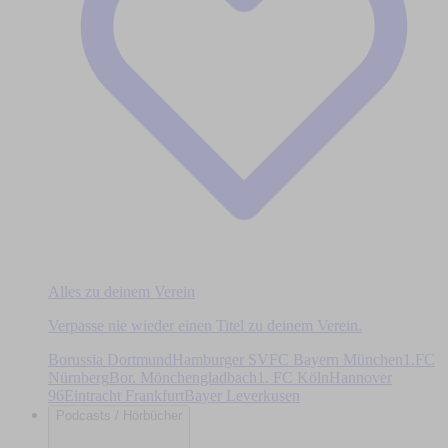
Alles zu deinem Verein
Verpasse nie wieder einen Titel zu deinem Verein.
Borussia Dortmund
Hamburger SV
FC Bayern München
1.FC
Nürnberg
Bor. Mönchengladbach
1. FC Köln
Hannover
96
Eintracht Frankfurt
Bayer Leverkusen
Podcasts / Hörbücher