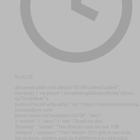
01:42:20
document.addEventListener("DOMContentLoaded",
function() { var player = document.getElementById("player-
6a77ecfef0e4c");
podlovePlayerCache.add([{"url":"https:\/\/rundumdenbrustring
json\/podlove-web-
player\/shortcode\/publisher\/14738","data":
{"version":5,"show":{"title":"Rund um den
Brustring","subtitle":"Der Podcast rund um den VfB
Stuttgart","summary":"Seit Oktober 2015 gibt es uns nicht
nur zu lesen, sondern auch zu h\u00f6ren:\r\n\r\nHerzlich