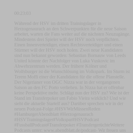
00:23:03
Während der HSV im dritten Trainingslager in
Herzogenaurach an den Schwerpunkten für die neue Saison
arbeitet, warten die Fans weiter auf die nächsten Neuzugänge.
Mindestens drei Spieler will der HSV noch verpflichten.
Einen Innenverteidiger, einen Rechtsverteidiger und einen
Stürmer will der HSV noch holen. Zwei neue Kandidaten
sind nun bekannt geworden: Sebastian Bornauw von Leeds
United könnte der Nachfolger von Luka Vuskovic im
Abwehrzentrum werden. Der frühere Kölner und
Wolfsburger ist die Wunschlösung im Volkspark. Im Sturm ist
Terem Moffi einer der Kandidaten für die offene Planstelle.
Der Nigerianer von OGC Nizza war in der vergangenen
Saison an den FC Porto verliehen. In Nizza hat er offenbar
keine Perspektive mehr. Schlägt nun der HSV zu? Wie ist der
Stand im Transferpoker um Fabio Vieira wirklich? Und wie
sieht die aktuelle Startelf aus? Darüber sprechen wir in der
neuen Podcast-Folge.#HSVWirMüssenReden
#HamburgerAbendblatt #Herzogenaurach
#HSVTrainingslager#Volkspar#HSVPodcast
#FussballPodcast#Transferpoker #TransfergerüchteWeitere
Podcasts unter: www.abendblatt.de/podcast- Wir freuen uns