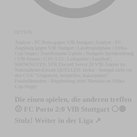
02:15:16
Analyse - FC Porto gegen VfB Stuttgart | Analyse - FC
Augsburg gegen VfB Stuttgart | Länderspielphase | Afrika-
Cup-Sieger | Transfermarkt Update | Stuttgarts Sportlerehrung
| VfB Frauen | U19 | U21 | Leihspieler | Faustball |
SHOWNOTES: STR Discord Server 20 VfB-Talente im
Nationalteam-Einsatz QUELLEN: kicker - Senegal zieht vor
den CAS: "Ungerecht, beispiellos, inakzeptabel"
Fussballtransfers - Begründung steht: Marokko ist Afrika
Cup-Sieger
Die einen spielen, die anderen treffen
🫤 FC Porto 2:0 VfB Stuttgart ⚪🔴
Stolz! Weiter in der Liga ↗️